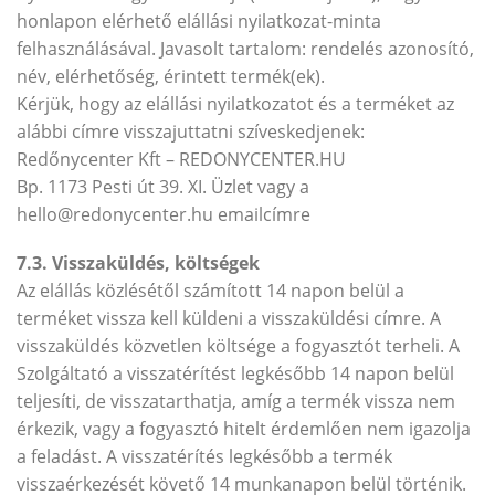
honlapon elérhető elállási nyilatkozat-minta
felhasználásával. Javasolt tartalom: rendelés azonosító,
név, elérhetőség, érintett termék(ek).
Kérjük, hogy az elállási nyilatkozatot és a terméket az
alábbi címre visszajuttatni szíveskedjenek:
Redőnycenter Kft – REDONYCENTER.HU
Bp. 1173 Pesti út 39. XI. Üzlet vagy a
hello@redonycenter.hu emailcímre
7.3. Visszaküldés, költségek
Az elállás közlésétől számított 14 napon belül a
terméket vissza kell küldeni a visszaküldési címre. A
visszaküldés közvetlen költsége a fogyasztót terheli. A
Szolgáltató a visszatérítést legkésőbb 14 napon belül
teljesíti, de visszatarthatja, amíg a termék vissza nem
érkezik, vagy a fogyasztó hitelt érdemlően nem igazolja
a feladást. A visszatérítés legkésőbb a termék
visszaérkezését követő 14 munkanapon belül történik.