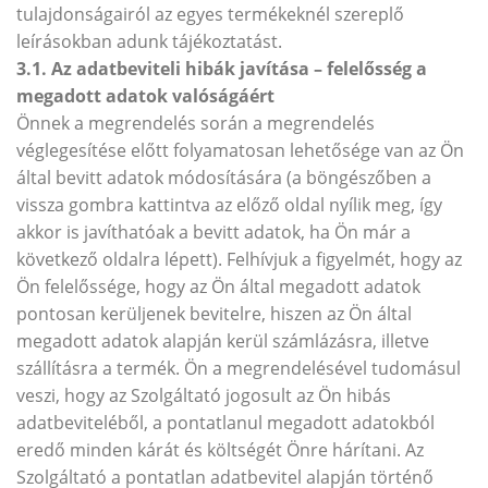
tulajdonságairól az egyes termékeknél szereplő
leírásokban adunk tájékoztatást.
3.1. Az adatbeviteli hibák javítása – felelősség a
megadott adatok valóságáért
Önnek a megrendelés során a megrendelés
véglegesítése előtt folyamatosan lehetősége van az Ön
által bevitt adatok módosítására (a böngészőben a
vissza gombra kattintva az előző oldal nyílik meg, így
akkor is javíthatóak a bevitt adatok, ha Ön már a
következő oldalra lépett). Felhívjuk a figyelmét, hogy az
Ön felelőssége, hogy az Ön által megadott adatok
pontosan kerüljenek bevitelre, hiszen az Ön által
megadott adatok alapján kerül számlázásra, illetve
szállításra a termék. Ön a megrendelésével tudomásul
veszi, hogy az Szolgáltató jogosult az Ön hibás
adatbeviteléből, a pontatlanul megadott adatokból
eredő minden kárát és költségét Önre hárítani. Az
Szolgáltató a pontatlan adatbevitel alapján történő