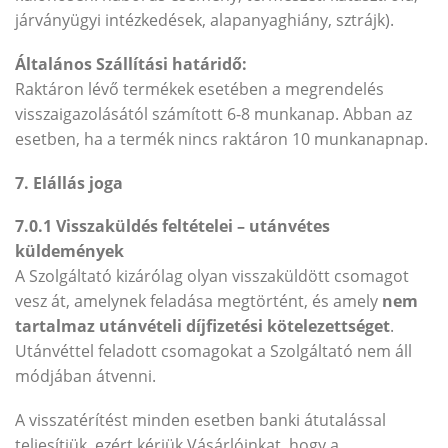
járványügyi intézkedések, alapanyaghiány, sztrájk).
Általános Szállítási határidő:
Raktáron lévő termékek esetében a megrendelés
visszaigazolásától számított 6-8 munkanap. Abban az
esetben, ha a termék nincs raktáron 10 munkanapnap.
7. Elállás joga
7.0.1 Visszaküldés feltételei – utánvétes
küldemények
A Szolgáltató kizárólag olyan visszaküldött csomagot
vesz át, amelynek feladása megtörtént, és amely
nem
tartalmaz utánvételi díjfizetési kötelezettséget
.
Utánvéttel feladott csomagokat a Szolgáltató nem áll
módjában átvenni.
A visszatérítést minden esetben banki átutalással
teljesítjük, ezért kérjük Vásárlóinkat, hogy a