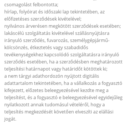
csomagolást felbontotta;
hírlap, folyóirat és időszaki lap tekintetében, az
előfizetéses szerződések kivételével;
nyilvános árverésen megkötött szerződések esetében;
lakáscélú szolgáltatás kivételével szállásnyújtásra
irányuló szerződés, fuvarozás, személygépjármű-
kölcsönzés, étkeztetés vagy szabadidős
tevékenységekhez kapcsolódó szolgáltatásra irányuló
szerződés esetében, ha a szerződésben meghatározott
teljesítési határnapot vagy határidőt kötöttek ki;
a nem tárgyi adathordozón nyújtott digitális
adattartalom tekintetében, ha a vállalkozás a fogyasztó
kifejezett, előzetes beleegyezésével kezdte meg a
teljesítést, és a fogyasztó e beleegyezésével egyidejűleg
nyilatkozott annak tudomásul vételéről, hogy a
teljesítés megkezdését követően elveszíti az elállási
jogát.