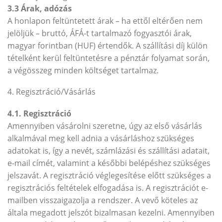
3.3 Árak, adózás
A honlapon feltüntetett árak – ha ettől eltérően nem
jelöljük – bruttó, ÁFÁ-t tartalmazó fogyasztói árak,
magyar forintban (HUF) értendők. A szállítási díj külön
tételként kerül feltüntetésre a pénztár folyamat során,
a végösszeg minden költséget tartalmaz.
4. Regisztráció/Vásárlás
4.1. Regisztráció
Amennyiben vásárolni szeretne, úgy az első vásárlás
alkalmával meg kell adnia a vásárláshoz szükséges
adatokat is, így a nevét, számlázási és szállítási adatait,
e-mail címét, valamint a későbbi belépéshez szükséges
jelszavát. A regisztráció véglegesítése előtt szükséges a
regisztrációs feltételek elfogadása is. A regisztrációt e-
mailben visszaigazolja a rendszer. A vevő köteles az
általa megadott jelszót bizalmasan kezelni. Amennyiben