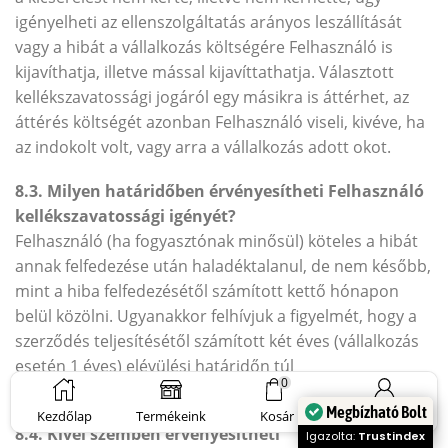
igényelheti az ellenszolgáltatás arányos leszállítását
vagy a hibát a vállalkozás költségére Felhasználó is
kijavíthatja, illetve mással kijavíttathatja. Választott
kellékszavatossági jogáról egy másikra is áttérhet, az
áttérés költségét azonban Felhasználó viseli, kivéve, ha
az indokolt volt, vagy arra a vállalkozás adott okot.
8.3. Milyen határidőben érvényesítheti Felhasználó
kellékszavatossági igényét?
Felhasználó (ha fogyasztónak minősül) köteles a hibát
annak felfedezése után haladéktalanul, de nem később,
mint a hiba felfedezésétől számított kettő hónapon
belül közölni. Ugyanakkor felhívjuk a figyelmét, hogy a
szerződés teljesítésétől számított két éves (vállalkozás
esetén 1 éves) elévülési határidőn túl
0
kellékszavatossági jogait már nem érvényesítheti.
Megbízható Bolt
Kezdőlap
Termékeink
Kosár
Sign in
8.4. Kivel szemben érvényesítheti
Igazolta:
Trustindex