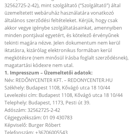
32562725-2-42), mint szolgáltató (“Szolgáltató”) által
üzemeltetett webáruház használatára vonatkozó
általános szerződési feltételeket. Kérjük, hogy csak
akkor vegye igénybe szolgáltatásainkat, amennyiben
minden pontjával egyetért, és kötelező érvényűnek
tekinti magára nézve. Jelen dokumentum nem kerül
iktatásra, kizárólag elektronikus formában kerül
megkötésre (nem minősül írásba foglalt szerződésnek),
magatartási kódexre nem utal.
1. Impresszum – Üzemeltetői adatok:
Név: REDŐNYCENTER KFT. – REDONYCENTER.HU
Székhely: Budapest 1108, Kővágó utca 18 10/44
Levelezési cím: Budapest 1108, Kővágó utca 18 10/44
Telephely: Budapest, 1173, Pesti út 39.
Adószám: 32562725-2-42
Cégjegyzékszám: 01 09 430783
Képviselő: Burger Róbert
Telefonszám: +36706005543