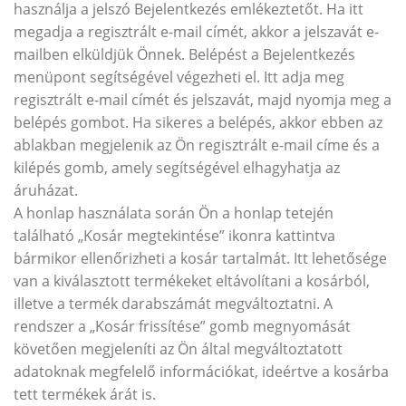
használja a jelszó Bejelentkezés emlékeztetőt. Ha itt
megadja a regisztrált e-mail címét, akkor a jelszavát e-
mailben elküldjük Önnek. Belépést a Bejelentkezés
menüpont segítségével végezheti el. Itt adja meg
regisztrált e-mail címét és jelszavát, majd nyomja meg a
belépés gombot. Ha sikeres a belépés, akkor ebben az
ablakban megjelenik az Ön regisztrált e-mail címe és a
kilépés gomb, amely segítségével elhagyhatja az
áruházat.
A honlap használata során Ön a honlap tetején
található „Kosár megtekintése” ikonra kattintva
bármikor ellenőrizheti a kosár tartalmát. Itt lehetősége
van a kiválasztott termékeket eltávolítani a kosárból,
illetve a termék darabszámát megváltoztatni. A
rendszer a „Kosár frissítése” gomb megnyomását
követően megjeleníti az Ön által megváltoztatott
adatoknak megfelelő információkat, ideértve a kosárba
tett termékek árát is.