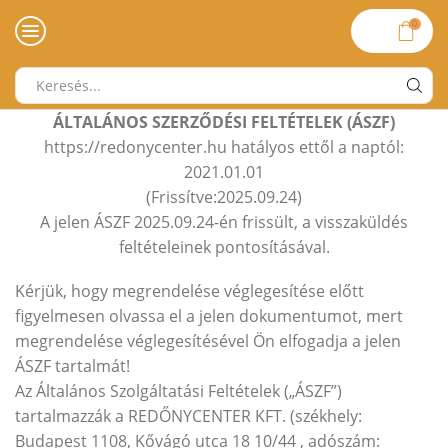
0
Search
input
ÁLTALÁNOS SZERZŐDÉSI FELTÉTELEK (ÁSZF)
https://redonycenter.hu hatályos ettől a naptól:
2021.01.01
(Frissítve:2025.09.24)
A jelen ÁSZF 2025.09.24-én frissült, a visszaküldés
feltételeinek pontosításával.
Kérjük, hogy megrendelése véglegesítése előtt
figyelmesen olvassa el a jelen dokumentumot, mert
megrendelése véglegesítésével Ön elfogadja a jelen
ÁSZF tartalmát!
Az Általános Szolgáltatási Feltételek („ÁSZF”)
tartalmazzák a REDŐNYCENTER KFT. (székhely:
Budapest 1108, Kővágó utca 18 10/44 , adószám: