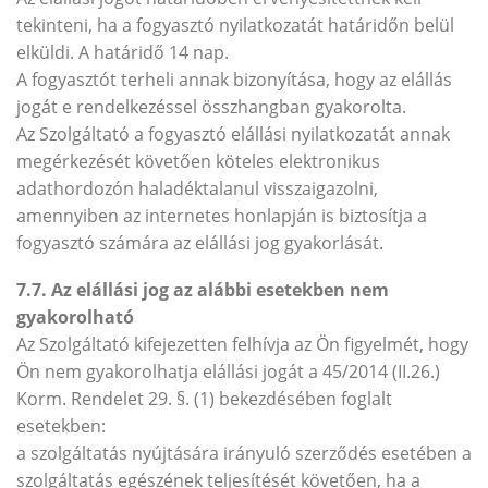
tekinteni, ha a fogyasztó nyilatkozatát határidőn belül
elküldi. A határidő 14 nap.
A fogyasztót terheli annak bizonyítása, hogy az elállás
jogát e rendelkezéssel összhangban gyakorolta.
Az Szolgáltató a fogyasztó elállási nyilatkozatát annak
megérkezését követően köteles elektronikus
adathordozón haladéktalanul visszaigazolni,
amennyiben az internetes honlapján is biztosítja a
fogyasztó számára az elállási jog gyakorlását.
7.7. Az elállási jog az alábbi esetekben nem
gyakorolható
Az Szolgáltató kifejezetten felhívja az Ön figyelmét, hogy
Ön nem gyakorolhatja elállási jogát a 45/2014 (II.26.)
Korm. Rendelet 29. §. (1) bekezdésében foglalt
esetekben:
a szolgáltatás nyújtására irányuló szerződés esetében a
szolgáltatás egészének teljesítését követően, ha a