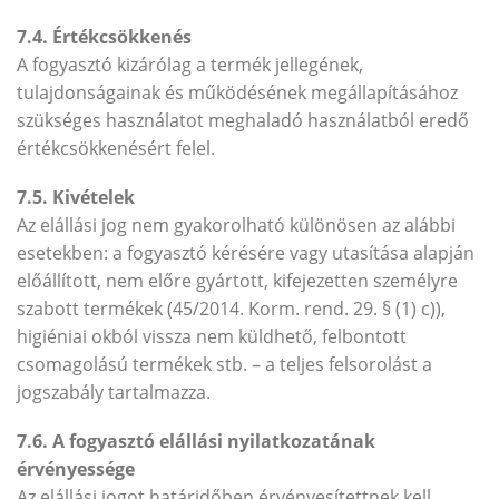
7.4. Értékcsökkenés
A fogyasztó kizárólag a termék jellegének,
tulajdonságainak és működésének megállapításához
szükséges használatot meghaladó használatból eredő
értékcsökkenésért felel.
7.5. Kivételek
Az elállási jog nem gyakorolható különösen az alábbi
esetekben: a fogyasztó kérésére vagy utasítása alapján
előállított, nem előre gyártott, kifejezetten személyre
szabott termékek (45/2014. Korm. rend. 29. § (1) c)),
higiéniai okból vissza nem küldhető, felbontott
csomagolású termékek stb. – a teljes felsorolást a
jogszabály tartalmazza.
7.6. A fogyasztó elállási nyilatkozatának
érvényessége
Az elállási jogot határidőben érvényesítettnek kell