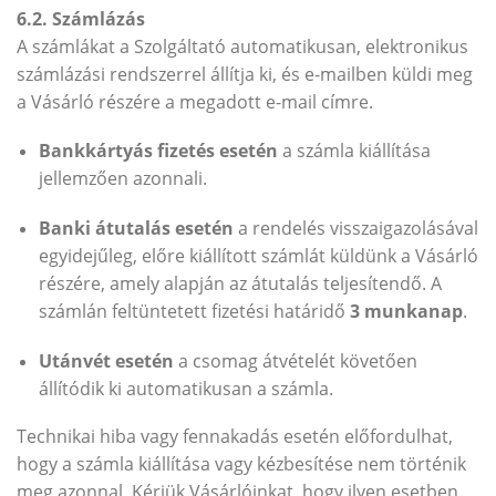
6.2. Számlázás
A számlákat a Szolgáltató automatikusan, elektronikus
számlázási rendszerrel állítja ki, és e-mailben küldi meg
a Vásárló részére a megadott e-mail címre.
Bankkártyás fizetés esetén
a számla kiállítása
jellemzően azonnali.
Banki átutalás esetén
a rendelés visszaigazolásával
egyidejűleg, előre kiállított számlát küldünk a Vásárló
részére, amely alapján az átutalás teljesítendő. A
számlán feltüntetett fizetési határidő
3 munkanap
.
Utánvét esetén
a csomag átvételét követően
állítódik ki automatikusan a számla.
Technikai hiba vagy fennakadás esetén előfordulhat,
hogy a számla kiállítása vagy kézbesítése nem történik
meg azonnal. Kérjük Vásárlóinkat, hogy ilyen esetben