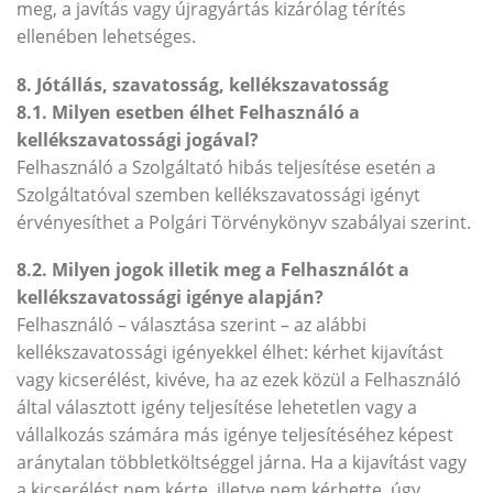
meg, a javítás vagy újragyártás kizárólag térítés
ellenében lehetséges.
8. Jótállás, szavatosság, kellékszavatosság
8.1. Milyen esetben élhet Felhasználó a
kellékszavatossági jogával?
Felhasználó a Szolgáltató hibás teljesítése esetén a
Szolgáltatóval szemben kellékszavatossági igényt
érvényesíthet a Polgári Törvénykönyv szabályai szerint.
8.2. Milyen jogok illetik meg a Felhasználót a
kellékszavatossági igénye alapján?
Felhasználó – választása szerint – az alábbi
kellékszavatossági igényekkel élhet: kérhet kijavítást
vagy kicserélést, kivéve, ha az ezek közül a Felhasználó
által választott igény teljesítése lehetetlen vagy a
vállalkozás számára más igénye teljesítéséhez képest
aránytalan többletköltséggel járna. Ha a kijavítást vagy
a kicserélést nem kérte, illetve nem kérhette, úgy