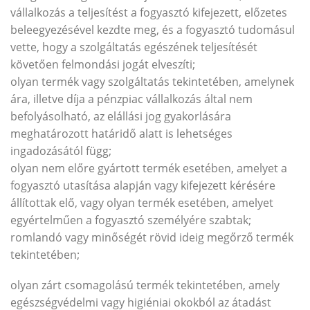
vállalkozás a teljesítést a fogyasztó kifejezett, előzetes
beleegyezésével kezdte meg, és a fogyasztó tudomásul
vette, hogy a szolgáltatás egészének teljesítését
követően felmondási jogát elveszíti;
olyan termék vagy szolgáltatás tekintetében, amelynek
ára, illetve díja a pénzpiac vállalkozás által nem
befolyásolható, az elállási jog gyakorlására
meghatározott határidő alatt is lehetséges
ingadozásától függ;
olyan nem előre gyártott termék esetében, amelyet a
fogyasztó utasítása alapján vagy kifejezett kérésére
állítottak elő, vagy olyan termék esetében, amelyet
egyértelműen a fogyasztó személyére szabtak;
romlandó vagy minőségét rövid ideig megőrző termék
tekintetében;
olyan zárt csomagolású termék tekintetében, amely
egészségvédelmi vagy higiéniai okokból az átadást