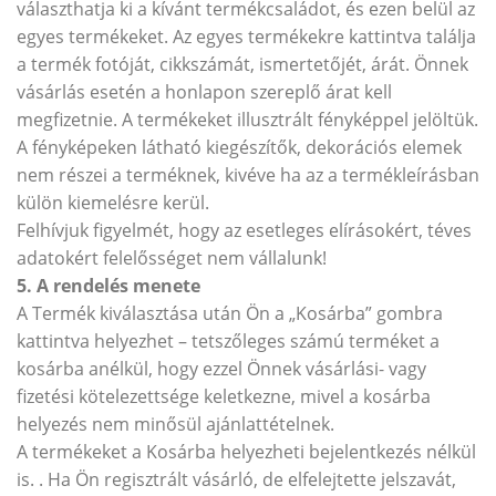
választhatja ki a kívánt termékcsaládot, és ezen belül az
egyes termékeket. Az egyes termékekre kattintva találja
a termék fotóját, cikkszámát, ismertetőjét, árát. Önnek
vásárlás esetén a honlapon szereplő árat kell
megfizetnie. A termékeket illusztrált fényképpel jelöltük.
A fényképeken látható kiegészítők, dekorációs elemek
nem részei a terméknek, kivéve ha az a termékleírásban
külön kiemelésre kerül.
Felhívjuk figyelmét, hogy az esetleges elírásokért, téves
adatokért felelősséget nem vállalunk!
5. A rendelés menete
A Termék kiválasztása után Ön a „Kosárba” gombra
kattintva helyezhet – tetszőleges számú terméket a
kosárba anélkül, hogy ezzel Önnek vásárlási- vagy
fizetési kötelezettsége keletkezne, mivel a kosárba
helyezés nem minősül ajánlattételnek.
A termékeket a Kosárba helyezheti bejelentkezés nélkül
is. . Ha Ön regisztrált vásárló, de elfelejtette jelszavát,