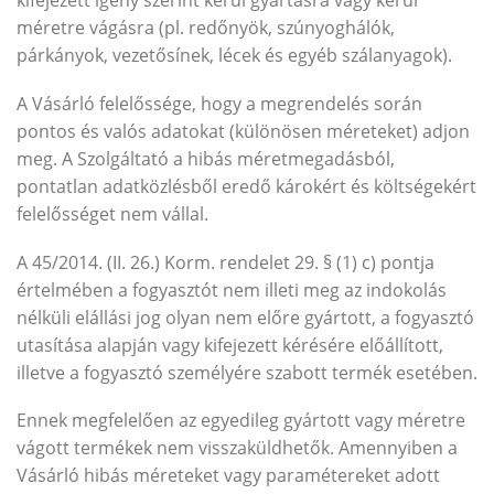
kifejezett igény szerint kerül gyártásra vagy kerül
méretre vágásra (pl. redőnyök, szúnyoghálók,
párkányok, vezetősínek, lécek és egyéb szálanyagok).
A Vásárló felelőssége, hogy a megrendelés során
pontos és valós adatokat (különösen méreteket) adjon
meg. A Szolgáltató a hibás méretmegadásból,
pontatlan adatközlésből eredő károkért és költségekért
felelősséget nem vállal.
A 45/2014. (II. 26.) Korm. rendelet 29. § (1) c) pontja
értelmében a fogyasztót nem illeti meg az indokolás
nélküli elállási jog olyan nem előre gyártott, a fogyasztó
utasítása alapján vagy kifejezett kérésére előállított,
illetve a fogyasztó személyére szabott termék esetében.
Ennek megfelelően az egyedileg gyártott vagy méretre
vágott termékek nem visszaküldhetők. Amennyiben a
Vásárló hibás méreteket vagy paramétereket adott