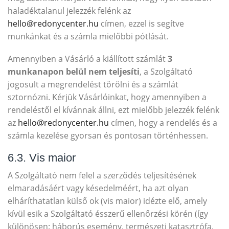
haladéktalanul jelezzék felénk az
hello@redonycenter.hu
címen, ezzel is segítve
munkánkat és a számla mielőbbi pótlását.
Amennyiben a Vásárló a kiállított számlát
3
munkanapon belül nem teljesíti
, a Szolgáltató
jogosult a megrendelést törölni és a számlát
sztornózni. Kérjük Vásárlóinkat, hogy amennyiben a
rendeléstől el kívánnak állni, ezt mielőbb jelezzék felénk
az
hello@redonycenter.hu
címen, hogy a rendelés és a
számla kezelése gyorsan és pontosan történhessen.
6.3. Vis maior
A Szolgáltató nem felel a szerződés teljesítésének
elmaradásáért vagy késedelméért, ha azt olyan
elháríthatatlan külső ok (vis maior) idézte elő, amely
kívül esik a Szolgáltató ésszerű ellenőrzési körén (így
különösen: háborús esemény, természeti katasztrófa,