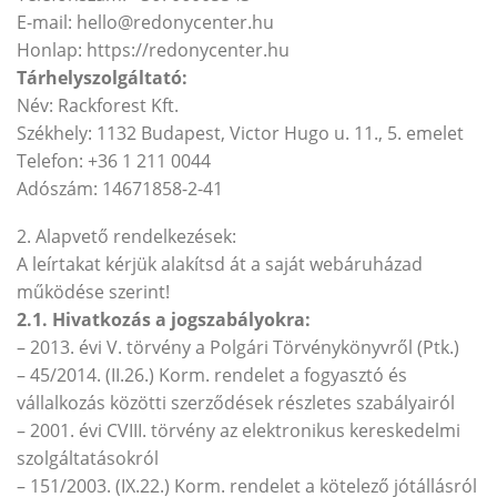
E-mail: hello@redonycenter.hu
Honlap: https://redonycenter.hu
Tárhelyszolgáltató:
Név: Rackforest Kft.
Székhely: 1132 Budapest, Victor Hugo u. 11., 5. emelet
Telefon: +36 1 211 0044
Adószám: 14671858-2-41
2. Alapvető rendelkezések:
A leírtakat kérjük alakítsd át a saját webáruházad
működése szerint!
2.1. Hivatkozás a jogszabályokra:
– 2013. évi V. törvény a Polgári Törvénykönyvről (Ptk.)
– 45/2014. (II.26.) Korm. rendelet a fogyasztó és
vállalkozás közötti szerződések részletes szabályairól
– 2001. évi CVIII. törvény az elektronikus kereskedelmi
szolgáltatásokról
– 151/2003. (IX.22.) Korm. rendelet a kötelező jótállásról