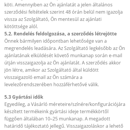
köti. Amennyiben az Ön ajánlatát a jelen általános
szerződési feltételek szerint 48 órán belül nem igazolja
vissza az Szolgáltató, Ön mentesül az ajánlati
kötöttsége alól.
5.2. Rendelés feldolgozása, a szerződés létrejötte
Önnek bármilyen időpontban lehetősége van a
megrendelés leadására. Az Szolgáltató legkésőbb az Ön
ajánlatának elküldését követő munkanap során e-mail
útján visszaigazolja az Ön ajánlatát. A szerződés akkor
jön létre, amikor az Szolgáltató által küldött
visszaigazoló email az Ön számára a
levelezőrendszerében hozzáférhetővé válik.
5.3 Gyártási idők
Egyedileg, a Vásárló méreteire/színére/konfigurációjára
készített termékeink gyártási ideje termékkörtől
függően általában 10–25 munkanap. A megadott
határidő tájékoztató jellegű. Visszaigazoláskor a lehető