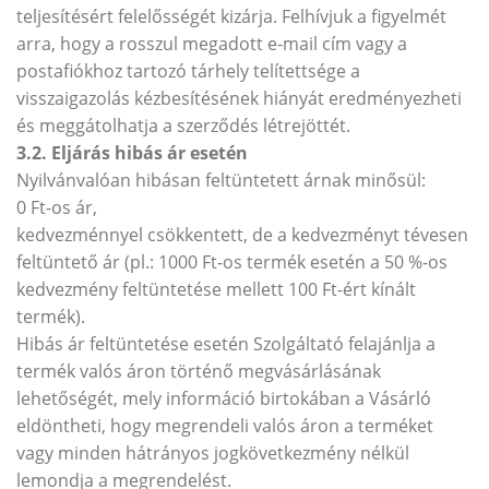
teljesítésért felelősségét kizárja. Felhívjuk a figyelmét
arra, hogy a rosszul megadott e-mail cím vagy a
postafiókhoz tartozó tárhely telítettsége a
visszaigazolás kézbesítésének hiányát eredményezheti
és meggátolhatja a szerződés létrejöttét.
3.2. Eljárás hibás ár esetén
Nyilvánvalóan hibásan feltüntetett árnak minősül:
0 Ft-os ár,
kedvezménnyel csökkentett, de a kedvezményt tévesen
feltüntető ár (pl.: 1000 Ft-os termék esetén a 50 %-os
kedvezmény feltüntetése mellett 100 Ft-ért kínált
termék).
Hibás ár feltüntetése esetén Szolgáltató felajánlja a
termék valós áron történő megvásárlásának
lehetőségét, mely információ birtokában a Vásárló
eldöntheti, hogy megrendeli valós áron a terméket
vagy minden hátrányos jogkövetkezmény nélkül
lemondja a megrendelést.