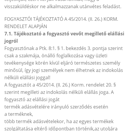
visszaküldéskor ne alkalmazzanak utánvétes feladást.
FOGYASZTÓI TÁJÉKOZTATÓ A 45/2014. (II. 26.) KORM.
RENDELET ALAPJÁN
7.1. Tájékoztató a fogyasztó vevőt megillető elállási
jogról
Fogyasztónak a Ptk. 8:1. § 1. bekezdés 3. pontja szerint
csak a szakmája, önálló foglalkozása vagy üzleti
tevékenysége körén kívül eljáró természetes személy
minősül, így jogi személyek nem élhetnek az indokolás
nélküli elállási joggal!
A fogyasztót a 45/2014. (II. 26.) Korm. rendelet 20. §
szerint megilleti az indokolás nélküli elállás joga. A
fogyasztó az elállási jogát
termék adásvételére irányuló szerződés esetén
a terméknek,
több termék adásvételekor, ha az egyes termékek
szolgáltatása eltérő időpontban történik,az utoljára