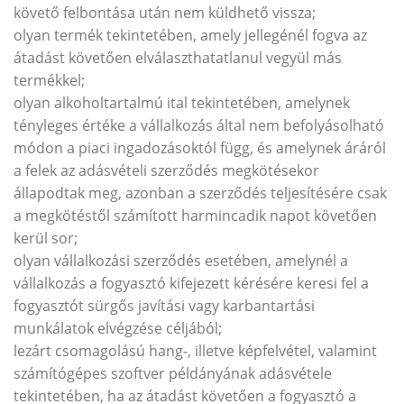
követő felbontása után nem küldhető vissza;
olyan termék tekintetében, amely jellegénél fogva az
átadást követően elválaszthatatlanul vegyül más
termékkel;
olyan alkoholtartalmú ital tekintetében, amelynek
tényleges értéke a vállalkozás által nem befolyásolható
módon a piaci ingadozásoktól függ, és amelynek áráról
a felek az adásvételi szerződés megkötésekor
állapodtak meg, azonban a szerződés teljesítésére csak
a megkötéstől számított harmincadik napot követően
kerül sor;
olyan vállalkozási szerződés esetében, amelynél a
vállalkozás a fogyasztó kifejezett kérésére keresi fel a
fogyasztót sürgős javítási vagy karbantartási
munkálatok elvégzése céljából;
lezárt csomagolású hang-, illetve képfelvétel, valamint
számítógépes szoftver példányának adásvétele
tekintetében, ha az átadást követően a fogyasztó a