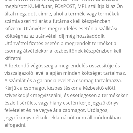
megbízott KUMI futár, FOXPOST, MPL szállítja ki az Ön
által megadott címre, ahol a termék, vagy termékek
számla szerinti árát a futárnak kell készpénzben
kifizetni. Utánvétes megrendelés esetén a szállítási
költséghez az utánvételi díj még hozzáadódik.
Utánvéttel fizetés esetén a megrendelt terméket a
csomag átvételekor a kézbesítőnek készpénzben kell
kifizetni.
A fizetendő végösszeg a megrendelés összesítője és
visszaigazoló levél alapján minden költséget tartalmaz.
A számlát és a garancialevelet a csomag tartalmazza.
Kérjük a csomagot kézbesítéskor a kézbesítő előtt
szíveskedjék megvizsgálni, és esetlegesen a termékeken
észlelt sérülés, vagy hiány esetén kérje jegyzőkönyv
felvételét és ne vegye át a csomagot. Utólagos,
jegyzőkönyv nélküli reklamációt nem áll módunkban
elfogadni.