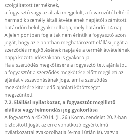
szolgáltatott terméknek,
a fogyasztó vagy az általa megjelölt, a fuvarozótól eltérő
harmadik személy általi átvételének napjától számított
határidőn belül gyakorolhatja, mely határidő 14 nap.
A jelen pontban foglaltak nem érintik a fogyasztó azon
jogát, hogy az e pontban meghatározott elállási jogát a
szerződés megkötésének napja és a termék átvételének
napja közötti időszakban is gyakorolja.
Ha a szerződés megkötésére a fogyasztó tett ajánlatot,
a fogyasztót a szerződés megkötése előtt megilleti az
ajánlat visszavonásának joga, ami a szerződés
megkötésére kiterjedő ajánlati kötöttséget
megszünteti.
7.2. Elállási nyilatkozat, a fogyasztót megillető
elállási vagy felmondási jog gyakorlása
A fogyasztó a 45/2014. (II. 26.) Korm. rendelet 20. §-ban
biztosított jogát az erre vonatkozó egyértelmű
nyilatkozattal gyakorolhatja (e-mail útján is), vagy a