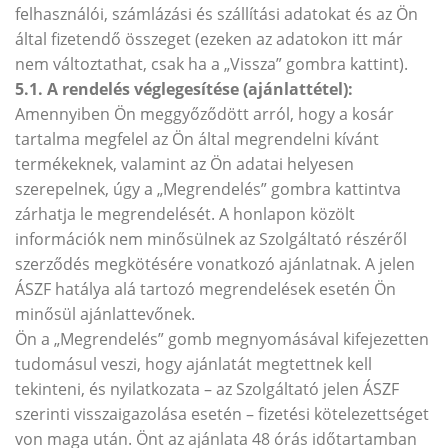
felhasználói, számlázási és szállítási adatokat és az Ön
által fizetendő összeget (ezeken az adatokon itt már
nem változtathat, csak ha a „Vissza” gombra kattint).
5.1. A rendelés véglegesítése (ajánlattétel):
Amennyiben Ön meggyőződött arról, hogy a kosár
tartalma megfelel az Ön által megrendelni kívánt
termékeknek, valamint az Ön adatai helyesen
szerepelnek, úgy a „Megrendelés” gombra kattintva
zárhatja le megrendelését. A honlapon közölt
információk nem minősülnek az Szolgáltató részéről
szerződés megkötésére vonatkozó ajánlatnak. A jelen
ÁSZF hatálya alá tartozó megrendelések esetén Ön
minősül ajánlattevőnek.
Ön a „Megrendelés” gomb megnyomásával kifejezetten
tudomásul veszi, hogy ajánlatát megtettnek kell
tekinteni, és nyilatkozata – az Szolgáltató jelen ÁSZF
szerinti visszaigazolása esetén – fizetési kötelezettséget
von maga után. Önt az ajánlata 48 órás időtartamban