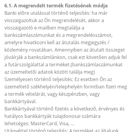
6.1. A megrendelt termék fizetésének módja
Banki előre utalással történő teljesítés: ha már
visszaigazoltuk az Ön megrendelését, akkor a
visszaigazoló e-mailben megtalálja a
bankszámlaszámunkat és a megrendelésszámot,
amelyre hivatkozni kell az átutalás megjegyzés /
közlemény rovatában. Amennyiben az átutalt összeget
jóváírják a bankszámlánkon, csak ezt követően adjuk fel
a futárszolgálattal a terméket.(bankszámlaszámunkat
az üzemeltetői adatok között találja meg)
Személyesen történő teljesítés: Ez esetben Ön az
üzemeltető székhelyén/telephelyén forintban fizeti meg
a termék vételárát, vagy készpénzben, vagy
bankkártyával.
Bankkártyával történő fizetés a következő, érvényes és
hatályos bankkártyák tulajdonosai számára
lehetséges: MasterCard, Visa, …
Utánvéttel történő teljesítés: A terméket az általunk