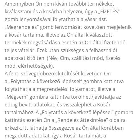
Amennyiben Ön nem kíván további termékeket
kiválasztani és a kosárba helyezni, úgy a „FIZETÉS”
gomb lenyomásával folytathatja a vásárlást.
„Megrendelés” gomb lenyomását követően megjelenik
a kosár tartalma, illetve az Ön által kiválasztott
termékek megvásárlása esetén az Ön által fizetendő
teljes vételár. Ezek után szükséges a felhasználói
adatokat kitölteni (Név, Cím, szállítási mód, fizetési
mód, elérhetőségek).
A fenti szövegdobozok kitöltését követően Ön
a „Folytatás a következő lépéssel” gombra kattintva
folytathatja a megrendelési folyamatot, illetve a
„Mégsem” gombra kattintva törölheti/javíthatja az
eddig bevitt adatokat, és visszaléphet a Kosár
tartalmához. A „Folytatás a következő lépéssel” gombra
kattintás esetén Ön a „Rendelés áttekintése” oldalra
érkezik. Itt láthatja összegezve az Ön által korábban
megadott adatokat, így a Kosár tartalmát, a