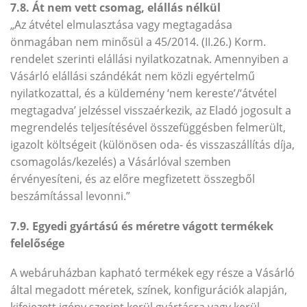
7.8. Át nem vett csomag, elállás nélkül
„Az átvétel elmulasztása vagy megtagadása
önmagában nem minősül a 45/2014. (II.26.) Korm.
rendelet szerinti elállási nyilatkozatnak. Amennyiben a
Vásárló elállási szándékát nem közli egyértelmű
nyilatkozattal, és a küldemény ‘nem kereste’/‘átvétel
megtagadva’ jelzéssel visszaérkezik, az Eladó jogosult a
megrendelés teljesítésével összefüggésben felmerült,
igazolt költségeit (különösen oda- és visszaszállítás díja,
csomagolás/kezelés) a Vásárlóval szemben
érvényesíteni, és az előre megfizetett összegből
beszámítással levonni.”
7.9. Egyedi gyártású és méretre vágott termékek
felelősége
A webáruházban kapható termékek egy része a Vásárló
által megadott méretek, színek, konfigurációk alapján,