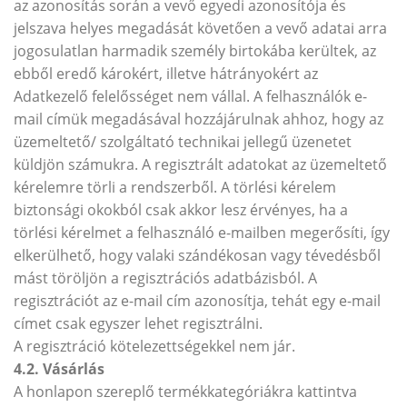
az azonosítás során a vevő egyedi azonosítója és
jelszava helyes megadását követően a vevő adatai arra
jogosulatlan harmadik személy birtokába kerültek, az
ebből eredő károkért, illetve hátrányokért az
Adatkezelő felelősséget nem vállal. A felhasználók e-
mail címük megadásával hozzájárulnak ahhoz, hogy az
üzemeltető/ szolgáltató technikai jellegű üzenetet
küldjön számukra. A regisztrált adatokat az üzemeltető
kérelemre törli a rendszerből. A törlési kérelem
biztonsági okokból csak akkor lesz érvényes, ha a
törlési kérelmet a felhasználó e-mailben megerősíti, így
elkerülhető, hogy valaki szándékosan vagy tévedésből
mást töröljön a regisztrációs adatbázisból. A
regisztrációt az e-mail cím azonosítja, tehát egy e-mail
címet csak egyszer lehet regisztrálni.
A regisztráció kötelezettségekkel nem jár.
4.2. Vásárlás
A honlapon szereplő termékkategóriákra kattintva