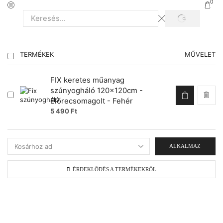
0
TERMÉKEK
MŰVELET
FIX keretes műanyag
szúnyogháló 120x120cm -
Előrecsomagolt - Fehér
5 490
Ft
ALKALMAZ
ÉRDEKLŐDÉS A TERMÉKEKRŐL