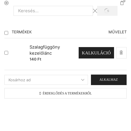
0
TERMÉKEK
MŰVELET
Szalagfüggöny
KALKULÁCIÓ
kezelőlánc
140
Ft
ALKALMAZ
ÉRDEKLŐDÉS A TERMÉKEKRŐL