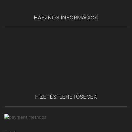
HASZNOS INFORMÁCIÓK
Ha ablakcserét szeretne kattintson ide
Ha viszonteladónk szeretne lenni kattintson ide
Egyéb szerelési útmutatók
Hibás/sérült termék jelentése
Hasznos leírások és cikkek
FIZETÉSI LEHETŐSÉGEK