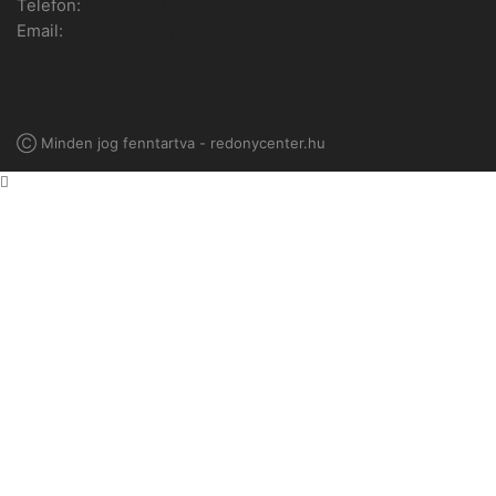
Telefon:
+36 70 40 777 20
Email:
hello@redonycenter.hu
Ⓒ Minden jog fenntartva - redonycenter.hu