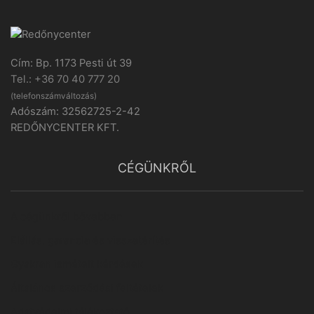
Cím: Bp. 1173 Pesti út 39
Tel.: +36 70 40 777 20
(telefonszámváltozás)
Adószám: 32562725-2-42
REDŐNYCENTER KFT.
CÉGÜNKRŐL
A cégünkről bővebben
Elállás, garancia és visszatérítés
Gyakran ismételt kérdések
Általános szerződési feltételek
Adatvédelmi tájékoztató