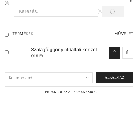
0
TERMÉKEK
MŰVELET
Szalagfüggöny oldalfali konzol
919
Ft
ALKALMAZ
ÉRDEKLŐDÉS A TERMÉKEKRŐL