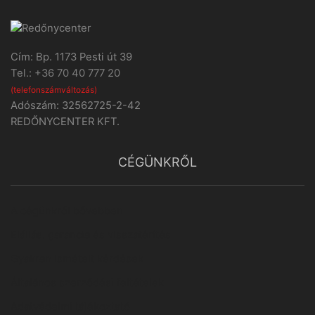
Cím: Bp. 1173 Pesti út 39
Tel.: +36 70 40 777 20
(telefonszámváltozás)
Adószám: 32562725-2-42
REDŐNYCENTER KFT.
CÉGÜNKRŐL
A cégünkről bővebben
Elállás, garancia és visszatérítés
Gyakran ismételt kérdések
Általános szerződési feltételek
Adatvédelmi tájékoztató