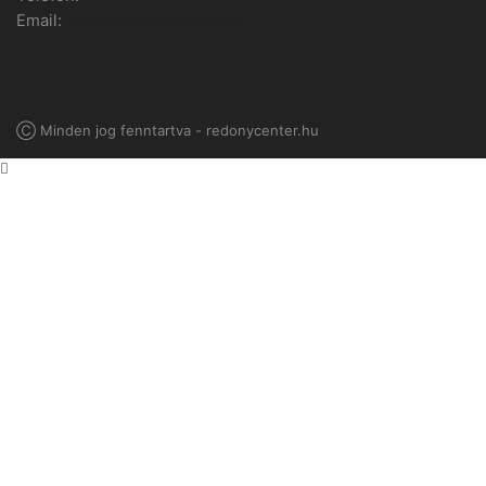
Email:
hello@redonycenter.hu
Ⓒ Minden jog fenntartva - redonycenter.hu