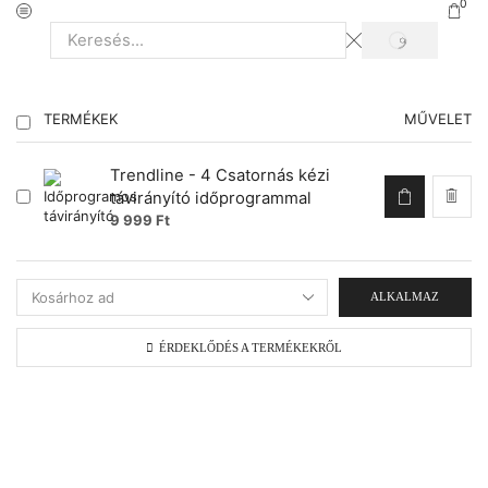
0
TERMÉKEK
MŰVELET
Trendline - 4 Csatornás kézi
távirányító időprogrammal
9 999
Ft
ALKALMAZ
ÉRDEKLŐDÉS A TERMÉKEKRŐL