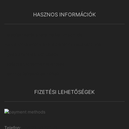
HASZNOS INFORMÁCIÓK
Ha ablakcserét szeretne kattintson ide
Ha viszonteladónk szeretne lenni kattintson ide
Egyéb szerelési útmutatók
Hibás/sérült termék jelentése
Hasznos leírások és cikkek
FIZETÉSI LEHETŐSÉGEK
Telefon:
+36 70 40 777 20