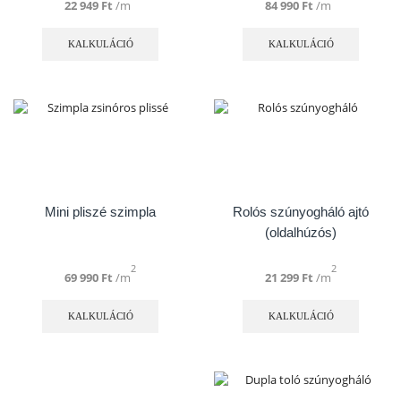
22 949
Ft
/m
84 990
Ft
/m
Ennek
Ennek
a
a
KALKULÁCIÓ
KALKULÁCIÓ
terméknek
termék
több
több
variációja
variáció
van.
van.
A
A
változatok
változa
a
a
termékoldalon
terméko
választhatók
választ
ki
ki
Mini pliszé szimpla
Rolós szúnyogháló ajtó
(oldalhúzós)
2
2
69 990
Ft
/m
21 299
Ft
/m
Ennek
Ennek
a
a
KALKULÁCIÓ
KALKULÁCIÓ
terméknek
termék
több
több
variációja
variáció
van.
van.
A
A