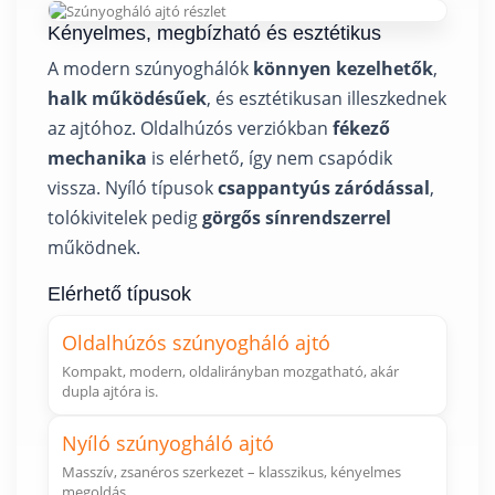
Kényelmes, megbízható és esztétikus
A modern szúnyoghálók
könnyen kezelhetők
,
halk működésűek
, és esztétikusan illeszkednek
az ajtóhoz. Oldalhúzós verziókban
fékező
mechanika
is elérhető, így nem csapódik
vissza. Nyíló típusok
csappantyús záródással
,
tolókivitelek pedig
görgős sínrendszerrel
működnek.
Elérhető típusok
Oldalhúzós szúnyogháló ajtó
Kompakt, modern, oldalirányban mozgatható, akár
dupla ajtóra is.
Nyíló szúnyogháló ajtó
Masszív, zsanéros szerkezet – klasszikus, kényelmes
megoldás.