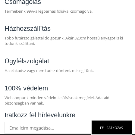
Csomagolás
Termékeink 99%-a légpárnás fóliával csomagolva.
Házhozszállítás
Több futárszolgálattal dolgozunk. Akár 320cm hosszú anyagot is ki
tudunk szállítani.
Ügyfélszolgálat
Ha elakadsz vagy nem tudsz dönteni, mi segítünk.
100% védelem
Webshopunk minden védelmi előírásnak megfelel. Adataid
biztonságban vannak.
Iratkozz fel hírlevelünkre
FELIRATKOZÁS