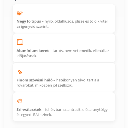
🧩
Négy fő típus
– nyíló, oldalhúzós, plissé és toló kivitel
az igényeid szerint.
🪟
Alumínium keret
– tartós, nem vetemedik, ellenáll az
időjárásnak.
🦟
Finom szövésű háló
– hatékonyan távol tartja a
rovarokat, miközben jól szellőzik.
🎨
Színválaszték
– fehér, barna, antracit, dió, aranytölgy
és egyedi RAL színek.