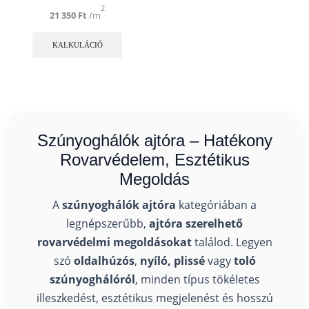
2
21 350
Ft
/m
Ennek
a
KALKULÁCIÓ
terméknek
több
variációja
van.
A
változatok
a
Szúnyoghálók ajtóra – Hatékony
termékoldalon
Rovarvédelem, Esztétikus
választhatók
ki
Megoldás
A
szúnyoghálók ajtóra
kategóriában a
legnépszerűbb,
ajtóra szerelhető
rovarvédelmi megoldásokat
találod. Legyen
szó
oldalhúzós
,
nyíló, plissé
vagy
toló
szúnyoghálóról
, minden típus tökéletes
illeszkedést, esztétikus megjelenést és hosszú