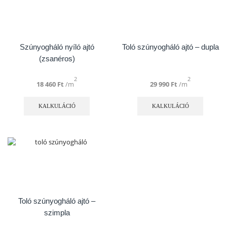
változatok
változa
a
a
termékoldalon
terméko
választhatók
választ
ki
ki
Szúnyogháló nyíló ajtó
Toló szúnyogháló ajtó – dupla
(zsanéros)
2
2
18 460
Ft
/m
29 990
Ft
/m
Ennek
Ennek
a
a
KALKULÁCIÓ
KALKULÁCIÓ
terméknek
termék
több
több
variációja
variáció
van.
van.
A
A
változatok
változa
a
a
termékoldalon
terméko
választhatók
választ
ki
ki
Toló szúnyogháló ajtó –
szimpla