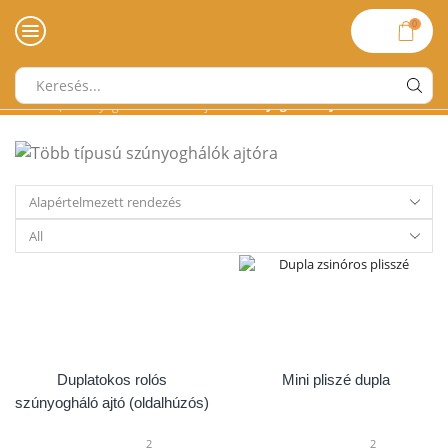
0
Search
Kezdőlap
»
»
Szúnyoghálók ajtóra
Szúnyoghálók ablakra-ajtóra
input
Products
per
page
Duplatokos rolós
Mini pliszé dupla
szúnyogháló ajtó (oldalhúzós)
2
2