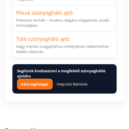
Plissé szúnyogháló ajtó
Prémium termék – modern, elegáns megjelenés, kiváló
minőségben.
Toló szúnyogháló ajtó
Nagy méretű üvegajtókhoz, erkélyekhez, télikertekhez
ideális választás.
Segítünk kiválasztani a megfelelő szúnyoghálót
ajtódra
Kérj segítséget
Helyszíni felmérés