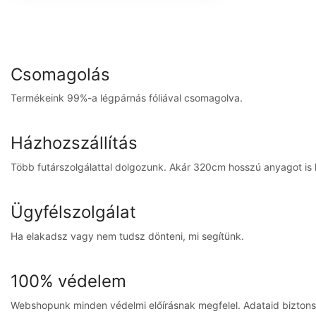
Csomagolás
Termékeink 99%-a légpárnás fóliával csomagolva.
Házhozszállítás
Több futárszolgálattal dolgozunk. Akár 320cm hosszú anyagot is ki
Ügyfélszolgálat
Ha elakadsz vagy nem tudsz dönteni, mi segítünk.
100% védelem
Webshopunk minden védelmi előírásnak megfelel. Adataid bizton