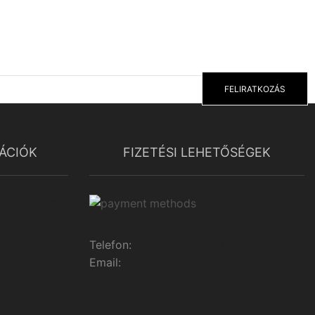
FELIRATKOZÁS
ÁCIÓK
FIZETÉSI LEHETŐSÉGEK
tintson ide
 lenni
Telefon:
+36 70 40 777 20
Email:
hello@redonycenter.hu
se