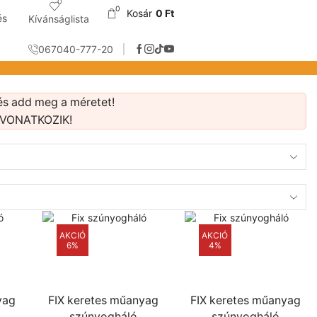
0
0
Kosár
0
Ft
és
Kívánságlista
067040-777-20
és add meg a méretet!
 VONATKOZIK!
AKCIÓ
AKCIÓ
6%
4%
yag
FIX keretes műanyag
FIX keretes műanyag
szúnyogháló
szúnyogháló