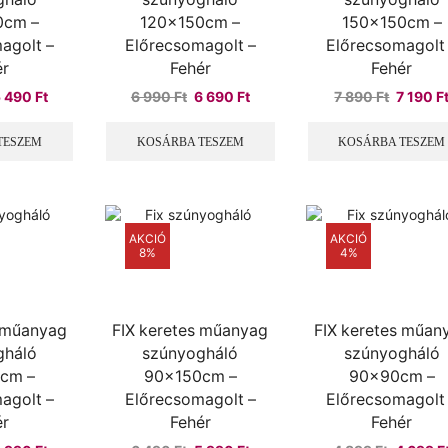
0cm –
120x150cm –
150x150cm –
agolt –
Előrecsomagolt –
Előrecsomagolt
ér
Fehér
Fehér
riginal
Current
Original
Current
Original
5 490
Ft
6 990
Ft
6 690
Ft
7 890
Ft
7 190
F
rice
price
price
price
price
as:
is:
was:
is:
was:
TESZEM
KOSÁRBA TESZEM
KOSÁRBA TESZEM
5
6
6
7
90 Ft.
490 Ft.
990 Ft.
690 Ft.
890 Ft.
AKCIÓ
AKCIÓ
8%
4%
s műanyag
FIX keretes műanyag
FIX keretes műan
gháló
szúnyogháló
szúnyogháló
cm –
90x150cm –
90x90cm –
agolt –
Előrecsomagolt –
Előrecsomagolt
ér
Fehér
Fehér