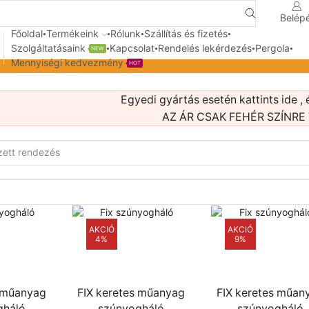
Belép
Search
input
Főoldal
Termékeink
Rólunk
Szállítás és fizetés
Szolgáltatásaink
Kapcsolat
Rendelés lekérdezés
Pergola
NEW
Mennyiségi kedvezmény
HOT
Egyedi gyártás esetén
kattints ide
, 
AZ ÁR CSAK FEHÉR SZÍNRE
AKCIÓ
AKCIÓ
4%
9%
s műanyag
FIX keretes műanyag
FIX keretes műan
gháló
szúnyogháló
szúnyogháló