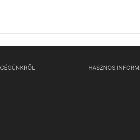
CÉGÜNKRŐL
HASZNOS INFORM
 bővebben
Ha ablakcserét szeretne kat
ncia és visszatérítés
Ha viszonteladónk szeretne
kattintson ide
telt kérdések
Egyéb szerelési útmutatók
rződési feltételek
Hibás/sérült termék jelenté
 tájékoztató