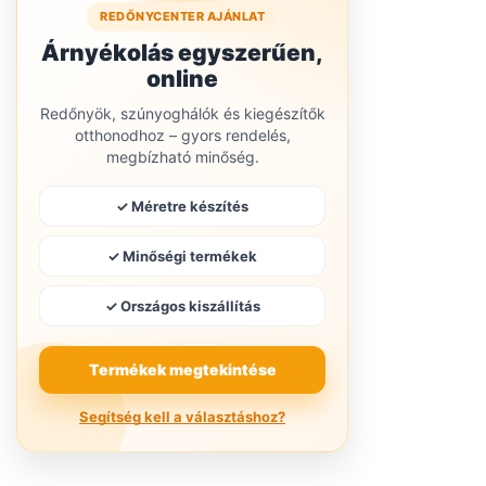
REDŐNYCENTER AJÁNLAT
Árnyékolás egyszerűen,
online
Redőnyök, szúnyoghálók és kiegészítők
otthonodhoz – gyors rendelés,
megbízható minőség.
✓ Méretre készítés
✓ Minőségi termékek
✓ Országos kiszállítás
Termékek megtekintése
Segítség kell a választáshoz?