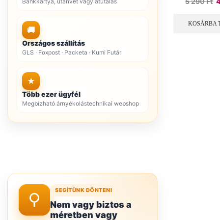
O
5 290
Ft
Bankkártya, utánvét vagy átutalás
p
w
KOSÁRBA 
🚚
5
2
Országos szállítás
GLS · Foxpost · Packeta · Kumi Futár
★
Több ezer ügyfél
Megbízható árnyékolástechnikai webshop
SEGÍTÜNK DÖNTENI
Nem vagy biztos a
méretben vagy