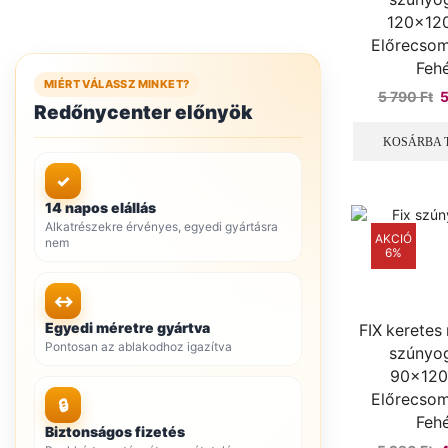
120x12
Előrecsom
Feh
MIÉRT VÁLASSZ MINKET?
O
5 790
Ft
Redőnycenter előnyök
p
w
KOSÁRBA 
5
7
✓
14 napos elállás
Alkatrészekre érvényes, egyedi gyártásra
AKCIÓ
nem
6%
↔
Egyedi méretre gyártva
FIX kerete
Pontosan az ablakodhoz igazítva
szúnyo
90x120
Előrecsom
🔒
Feh
Biztonságos fizetés