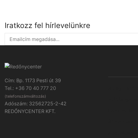
Iratkozz fel hírlevelünkre
Cím: Bp. 1173 Pesti út 39
Tel.: +36 70 40 777 20
A cégünkről
(telefonszámváltozás)
Elállás, gara
Adószám: 32562725-2-42
Gyakran ismé
REDŐNYCENTER KFT.
Általános sze
Adatvédelmi