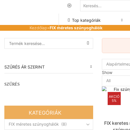
Top kategóriák
Kezdőlap
»
FIX méretes szúnyoghálók
Search for:
SEARCH
SZŰRÉS ÁR SZERINT
Show
Products
Min
Max
per
SZŰRÉS
ár
ár
page
AKCIÓ
5%
KATEGÓRIÁK
FIX kerete
szúnyo