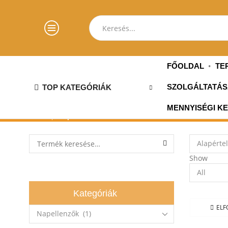
FŐOLDAL
TE
TOP KATEGÓRIÁK
SZOLGÁLTATÁS
MENNYISÉGI K
»
Kezdőlap
Napellenzők
Search for:
SEARCH
Show
Products
per
page
Kategóriák
ELF