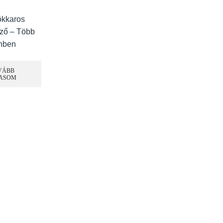
kkaros
ző – Több
nben
VÁBB
ASOM