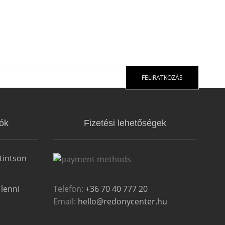
FELIRATKOZÁS
ók
Fizetési lehetőségek
tintson
Telefon:
+36 70 40 777 20
 lenni
Email:
hello@redonycenter.hu