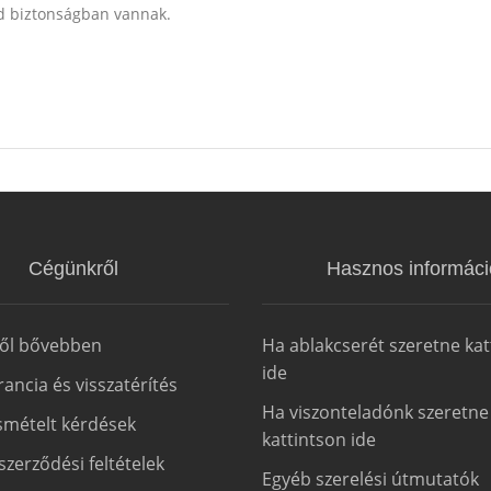
d biztonságban vannak.
Cégünkről
Hasznos informáci
ről bővebben
Ha ablakcserét szeretne kat
ide
arancia és visszatérítés
Ha viszonteladónk szeretne
smételt kérdések
kattintson ide
szerződési feltételek
Egyéb szerelési útmutatók