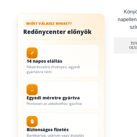
Könyö
napellen
MIÉRT VÁLASSZ MINKET?
szí
Redőnycenter előnyök
TO
OLV
✓
14 napos elállás
Alkatrészekre érvényes, egyedi
gyártásra nem
↔
Egyedi méretre gyártva
Pontosan az ablakodhoz igazítva
🔒
Biztonságos fizetés
Bankkártya, utánvét vagy átutalás