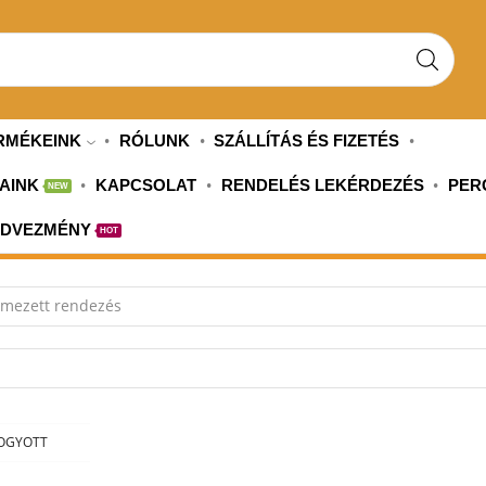
SEARCH
INPUT
RMÉKEINK
RÓLUNK
SZÁLLÍTÁS ÉS FIZETÉS
AINK
KAPCSOLAT
RENDELÉS LEKÉRDEZÉS
PER
NEW
EDVEZMÉNY
HOT
OGYOTT