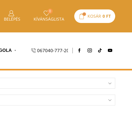
0
0
KOSÁR
0
FT
BELÉPÉS
KÍVÁNSÁGLISTA
067040-777-20
GOLA