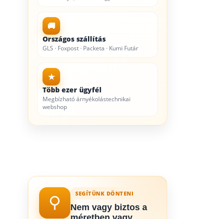
🚚
Országos szállítás
GLS · Foxpost · Packeta · Kumi Futár
★
Több ezer ügyfél
Megbízható árnyékolástechnikai
webshop
SEGÍTÜNK DÖNTENI
Nem vagy biztos a
méretben vagy