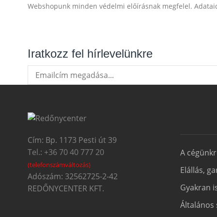
Webshopunk minden védelmi előírásnak megfelel. Adatai
Iratkozz fel hírlevelünkre
Cím: Bp. 1173 Pesti út 39
Tel.: +36 70 40 777 20
A cégünk
(telefonszámváltozás)
Elállás, g
Adószám: 32562725-2-42
Gyakran i
REDŐNYCENTER KFT.
Általános 