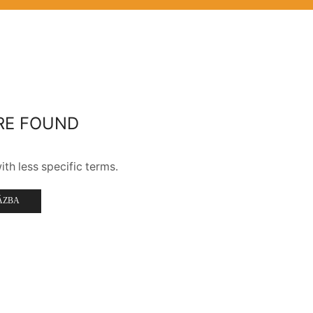
RE FOUND
th less specific terms.
ÁZBA