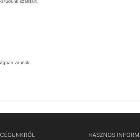
 tudunk szállítani.
ságban vannak.
CÉGÜNKRŐL
HASZNOS INFORM