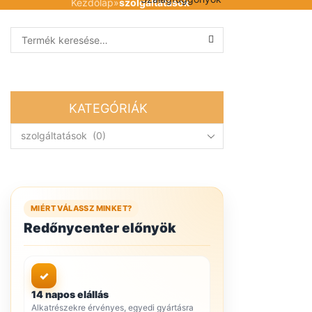
Kezdőlap
»
szolgáltatások
Search for:
SEARCH
KATEGÓRIÁK
MIÉRT VÁLASSZ MINKET?
Redőnycenter előnyök
✓
14 napos elállás
Alkatrészekre érvényes, egyedi gyártásra