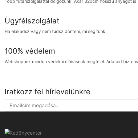
Több futárszolgálattal dolgozunk. Akár 320cm hosszú anyagot is ki
Ügyfélszolgálat
Ha elakadsz vagy nem tudsz dönteni, mi segítünk.
100% védelem
Webshopunk minden védelmi előírásnak megfelel. Adataid bizton
Iratkozz fel hírlevelünkre