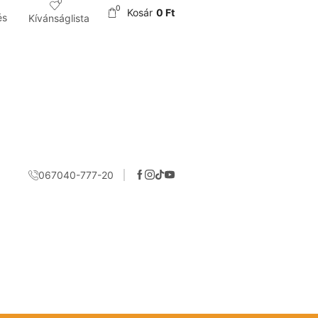
0
0
Kosár
0
Ft
és
Kívánságlista
067040-777-20