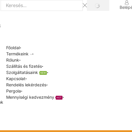
SEARCH
Belép
Search
input
k
Főoldal
Termékeink
Rólunk
Szállítás és fizetés
Szolgáltatásaink
NEW
Kapcsolat
Rendelés lekérdezés
Pergola
Mennyiségi kedvezmény
HOT
ok