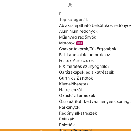
Top kategóriák
Ablakra építhető belsőtokos redőnyö
Alumínium redőnyök
Műanyag redőnyök
Motorok
HOT
Csavar takarók/Tükörgombok
Fali kapcsolók motorokhoz
Festék Aeroszolok
FIX méretes szúnyoghálók
Garázskapuk és alkatrészeik
Gurtnik / Zsinórok
Kiemelőkeretek
Napellenzők
Okosház termékek
Összeállított kedvezményes csomag
Párkányok
Redőny alkatrészek
Reluxák
Roletták
Szalagfüggönyök