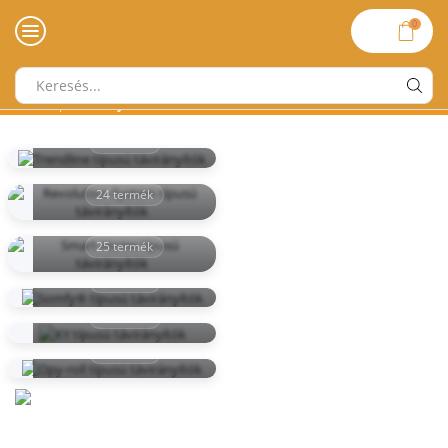
0
Search
Trendline típusú
Kezdőlap
»
Távirányítók motorokhoz
input
távirányítók
4 termék
Revolution-System
típusú távirányítók
24 termék
Smart-Home típusú
távirányítók
Somfy® típusú
25 termék
távirányítók
KY típusú
3 termék
távirányítók
Opy-roll típusú
2 termék
távirányítók
1 termék