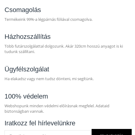
Csomagolás
Termékeink 99%-a légpárnás fóliával csomagolva.
Házhozszállítás
Több futárszolgálattal dolgozunk. Akár 320cm hosszú anyagot is ki
tudunk szállítani.
Ügyfélszolgálat
Ha elakadsz vagy nem tudsz dönteni, mi segítünk.
100% védelem
Webshopunk minden védelmi előírásnak megfelel. Adataid
biztonságban vannak.
Iratkozz fel hírlevelünkre