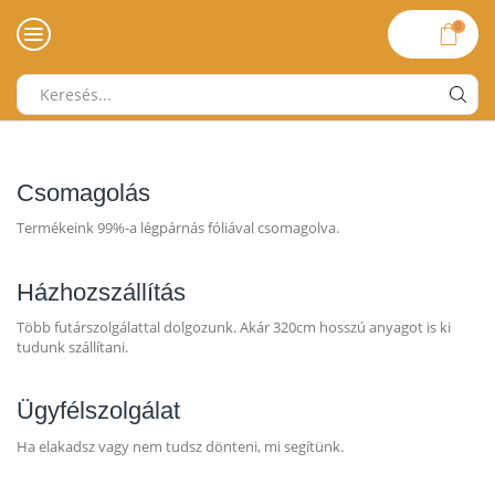
0
Search
input
Csomagolás
Termékeink 99%-a légpárnás fóliával csomagolva.
Házhozszállítás
Több futárszolgálattal dolgozunk. Akár 320cm hosszú anyagot is ki
tudunk szállítani.
Ügyfélszolgálat
Ha elakadsz vagy nem tudsz dönteni, mi segítünk.