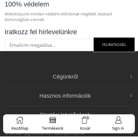
100% védelem
Webshopunk minden védelmi előírásnak megfelel. Adataid
biztonságban vannak.
Iratkozz fel hírlevelünkre
FELIRATKOZÁS
Cégünkről
Hasznos információk
Fizetési lehetőségek
0
Kezdőlap
Termékeink
Kosár
Sign in
Ⓒ Minden jog fenntartva - redonycenter.hu