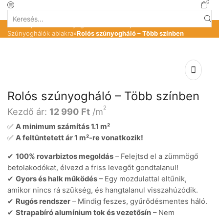
0
Search
Kezdőlap
»
Üzlet
»
Szúnyoghálók ablakra-ajtóra
»
input
Szúnyoghálók ablakra
»
Rolós szúnyogháló – Több színben
Rolós szúnyogháló – Több színben
2
Kezdő ár:
12 990
Ft
/m
✅
A minimum számítás 1.1 m²
✅
A feltüntetett ár 1 m²-re vonatkozik!
✔
100% rovarbiztos megoldás
– Felejtsd el a zümmögő
betolakodókat, élvezd a friss levegőt gondtalanul!
✔
Gyors és halk működés
– Egy mozdulattal eltűnik,
amikor nincs rá szükség, és hangtalanul visszahúzódik.
✔
Rugós rendszer
– Mindig feszes, gyűrődésmentes háló.
✔
Strapabíró alumínium tok és vezetősín
– Nem