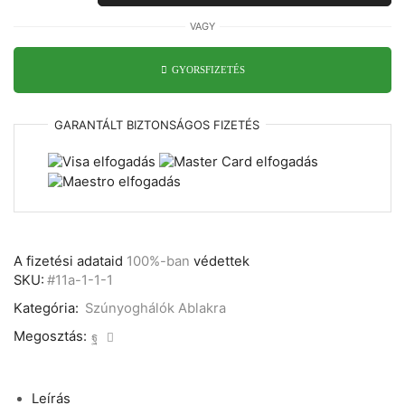
szúnyogháló
-
VAGY
Több
színben
mennyiség
GYORSFIZETÉS
GARANTÁLT
BIZTONSÁGOS
FIZETÉS
A fizetési adataid
100%-ban
védettek
SKU:
#11a-1-1-1
Kategória:
Szúnyoghálók Ablakra
Megosztás:
Leírás