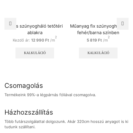
Rolós szúnyogháló tetőtéri
Műanyag fix szúnyogháló –
ablakra
fehér/barna színben
2
2
Kezdő ár:
12 990
Ft
/m
5 819
Ft
/m
Ennek
Ennek
a
a
KALKULÁCIÓ
KALKULÁCIÓ
terméknek
termékn
több
több
variációja
variációj
van.
van.
A
A
Csomagolás
változatok
változat
a
a
Termékeink 99%-a légpárnás fóliával csomagolva.
termékoldalon
terméko
választhatók
választh
ki
ki
Házhozszállítás
Több futárszolgálattal dolgozunk. Akár 320cm hosszú anyagot is ki
tudunk szállítani.