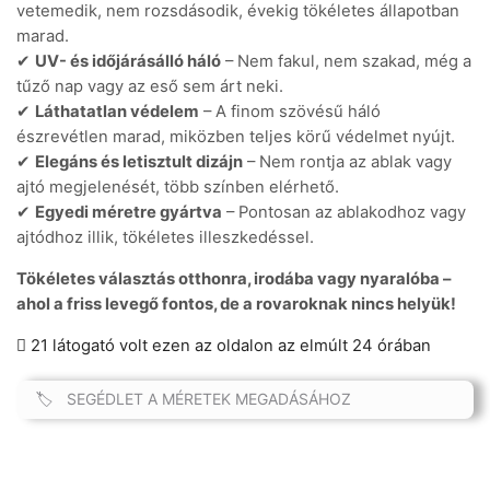
vetemedik, nem rozsdásodik, évekig tökéletes állapotban
marad.
✔
UV- és időjárásálló háló
– Nem fakul, nem szakad, még a
tűző nap vagy az eső sem árt neki.
✔
Láthatatlan védelem
– A finom szövésű háló
észrevétlen marad, miközben teljes körű védelmet nyújt.
✔
Elegáns és letisztult dizájn
– Nem rontja az ablak vagy
ajtó megjelenését, több színben elérhető.
✔
Egyedi méretre gyártva
– Pontosan az ablakodhoz vagy
ajtódhoz illik, tökéletes illeszkedéssel.
Tökéletes választás otthonra, irodába vagy nyaralóba –
ahol a friss levegő fontos, de a rovaroknak nincs helyük!
21 látogató volt ezen az oldalon az elmúlt 24 órában
SEGÉDLET A MÉRETEK MEGADÁSÁHOZ