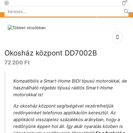
0
Search
Kezdőlap
»
Üzlet
»
Okosház termékek
»
Okosház központ DD7002B
input
Okosház központ DD7002B
72 200
Ft
Kompatibilis a Smart-Home BIDI típusú motorokkal, de
használható régebbi típusú rádiós Smart-Home
motorokkal is!
Az okosház központ segítségével vezérelhetjük
redőnyeinket telefonos applikácíón keresztül. Az
applikáció visszajelez százalékos arányban, hogy a
redőnyünk éppen hol áll. Így akár nyaralás közben is