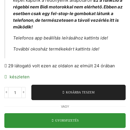
képet kapunk a redőnyeink állapotáról!
Ez a funkció a
régebbi nem Bidi motorokkal nem elérhető. Ebben az
esetben csak egy fel-stop-le gombokat látunk a
telefonon, de természetesen a távoli vezérlés itt is
működik!
Telefonos app beállítás leírásához kattints ide!
További okosház termékekért kattints ide!
29 látogató volt ezen az oldalon az elmúlt 24 órában
készleten
KOSÁRBA TESZEM
Okosház
központ
DD7002B
VAGY
mennyiség
GYORSFIZETÉS