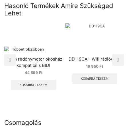
Hasonló Termékek Amire Szükséged
Lehet
13 nm redőnymotor okosház
DD119CA – Wifi rádióvevő
kompatibilis BIDI
19 950
Ft
44 599
Ft
KOSÁRBA TESZEM
KOSÁRBA TESZEM
Csomagolás