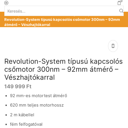
0
Search
Kezdőlap
»
Üzlet
»
Motorok
»
Revolution-System típusú motorok
»
input
Revolution-System típusú kapcsolós csőmotor 300nm – 92mm
átmérő – Vészhajtókarral
Revolution-System típusú kapcsolós
csőmotor 300nm – 92mm átmérő –
Vészhajtókarral
149 999
Ft
92 mm-es motortest átmérő
620 mm teljes motorhossz
2 m kábellel
fém felfogatóval