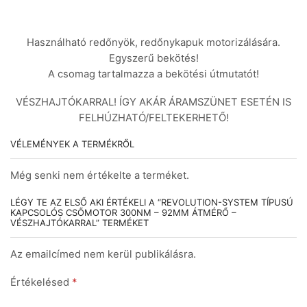
Használható redőnyök, redőnykapuk motorizálására.
Egyszerű bekötés!
A csomag tartalmazza a bekötési útmutatót!
VÉSZHAJTÓKARRAL! ÍGY AKÁR ÁRAMSZÜNET ESETÉN IS
FELHÚZHATÓ/FELTEKERHETŐ!
VÉLEMÉNYEK A TERMÉKRŐL
Még senki nem értékelte a terméket.
LÉGY TE AZ ELSŐ AKI ÉRTÉKELI A “REVOLUTION-SYSTEM TÍPUSÚ
KAPCSOLÓS CSŐMOTOR 300NM – 92MM ÁTMÉRŐ –
VÉSZHAJTÓKARRAL” TERMÉKET
Az emailcímed nem kerül publikálásra.
Értékelésed
*