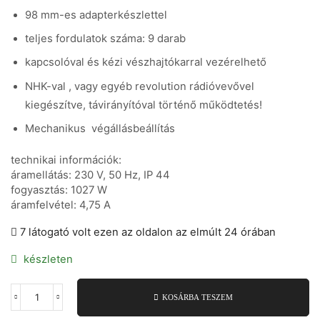
98 mm-es adapterkészlettel
teljes fordulatok száma: 9 darab
kapcsolóval és kézi vészhajtókarral vezérelhető
NHK-val , vagy egyéb revolution rádióvevővel
kiegészítve, távirányítóval történő működtetés!
Mechanikus végállásbeállítás
technikai információk:
áramellátás: 230 V, 50 Hz, IP 44
fogyasztás: 1027 W
áramfelvétel: 4,75 A
7 látogató volt ezen az oldalon az elmúlt 24 órában
készleten
KOSÁRBA TESZEM
Revolution-
System