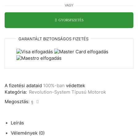
típusú
VAGY
kapcsolós
csőmotor
300nm
GYORSFIZETÉS
-
92mm
átmérő
GARANTÁLT
BIZTONSÁGOS
FIZETÉS
-
Vészhajtókarral
mennyiség
A fizetési adataid
100%-ban
védettek
Kategória:
Revolution-System Típusú Motorok
Megosztás:
Leírás
Vélemények (0)