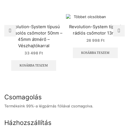
Revolution-System típusú
Revolution-System típusú
kapcsolós csőmotor 50nm –
rádiós csőmotor 13nm
45mm átmérő –
26 998
Ft
Vészhajtókarral
33 498
Ft
KOSÁRBA TESZEM
KOSÁRBA TESZEM
Csomagolás
Termékeink 99%-a légpárnás fóliával csomagolva.
Házhozszállítás