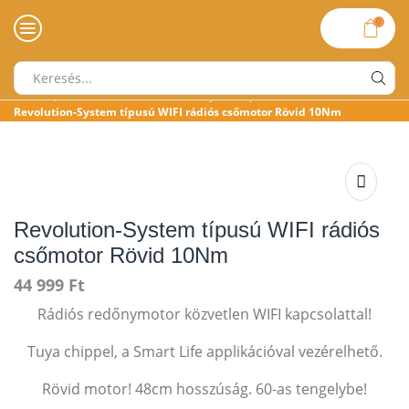
0
Search
Kezdőlap
»
»
»
»
Üzlet
Motorok
Revolution-System típusú motorok
input
Revolution-System típusú WIFI rádiós csőmotor Rövid 10Nm
Revolution-System típusú WIFI rádiós
csőmotor Rövid 10Nm
44 999
Ft
Rádiós redőnymotor közvetlen WIFI kapcsolattal!
Tuya chippel, a Smart Life applikációval vezérelhető.
Rövid motor! 48cm hosszúság. 60-as tengelybe!