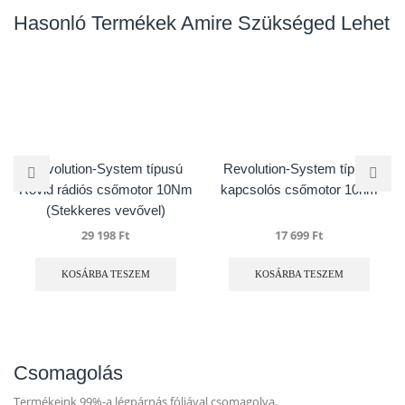
Hasonló Termékek Amire Szükséged Lehet
Revolution-System típusú
Revolution-System típusú
Rövid rádiós csőmotor 10Nm
kapcsolós csőmotor 10nm
(Stekkeres vevővel)
29 198
Ft
17 699
Ft
KOSÁRBA TESZEM
KOSÁRBA TESZEM
Csomagolás
Termékeink 99%-a légpárnás fóliával csomagolva.