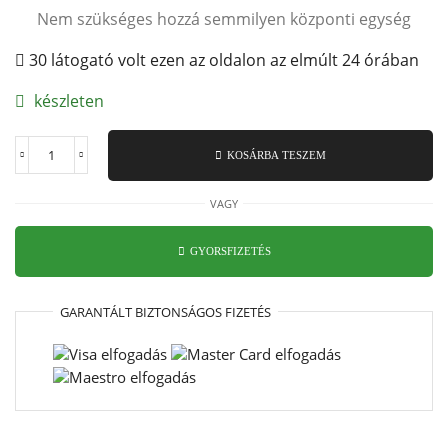
Nem szükséges hozzá semmilyen központi egység
30 látogató volt ezen az oldalon az elmúlt 24 órában
készleten
KOSÁRBA TESZEM
Revolution-
System
típusú
VAGY
WIFI
rádiós
csőmotor
GYORSFIZETÉS
Rövid
10Nm
mennyiség
GARANTÁLT
BIZTONSÁGOS
FIZETÉS