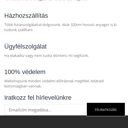
Házhozszállítás
Több futárszolgálattal dolgozunk. Akár 320cm hosszú anyagot is ki
tudunk szállítani.
Ügyfélszolgálat
Ha elakadsz vagy nem tudsz dönteni, mi segítünk.
100% védelem
Webshopunk minden védelmi előírásnak megfelel. Adataid
biztonságban vannak.
Iratkozz fel hírlevelünkre
FELIRATKOZÁS