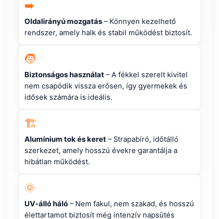
➡️
Oldalirányú mozgatás
– Könnyen kezelhető
rendszer, amely halk és stabil működést biztosít.
🧒
Biztonságos használat
– A fékkel szerelt kivitel
nem csapódik vissza erősen, így gyermekek és
idősek számára is ideális.
🏗️
Alumínium tok és keret
– Strapabíró, időtálló
szerkezet, amely hosszú évekre garantálja a
hibátlan működést.
🌞
UV-álló háló
– Nem fakul, nem szakad, és hosszú
élettartamot biztosít még intenzív napsütés