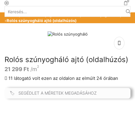
0
Search
Kezdőlap
»
Üzlet
»
Szúnyoghálók ablakra-ajtóra
»
Szúnyoghálók ajtóra
input
»
Rolós szúnyogháló ajtó (oldalhúzós)
Rolós szúnyogháló ajtó (oldalhúzós)
2
21 299
Ft
/m
11 látogató volt ezen az oldalon az elmúlt 24 órában
SEGÉDLET A MÉRETEK MEGADÁSÁHOZ