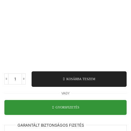
KOSÁRBA TESZEM
Rolós
szúnyogháló
ajtó
VAGY
(oldalhúzós)
mennyiség
GYORSFIZETÉS
GARANTÁLT
BIZTONSÁGOS
FIZETÉS