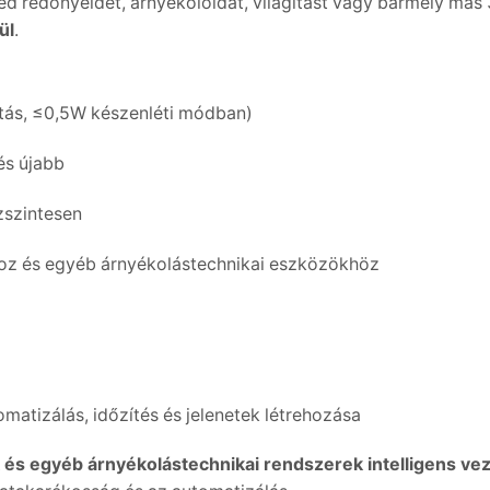
d redőnyeidet, árnyékolóidat, világítást vagy bármely más
ül
.
tás, ≤0,5W készenléti módban)
és újabb
zszintesen
hoz és egyéb árnyékolástechnikai eszközökhöz
omatizálás, időzítés és jelenetek létrehozása
 és egyéb árnyékolástechnikai rendszerek intelligens ve