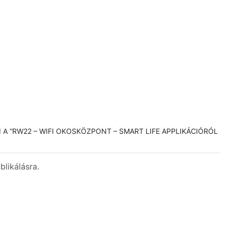
LI A “RW22 – WIFI OKOSKÖZPONT – SMART LIFE APPLIKÁCIÓRÓL
likálásra.