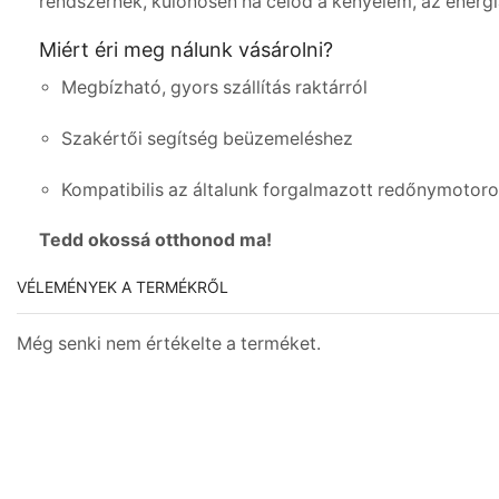
rendszernek, különösen ha célod a kényelem, az energ
Miért éri meg nálunk vásárolni?
Megbízható, gyors szállítás raktárról
Szakértői segítség beüzemeléshez
Kompatibilis az általunk forgalmazott redőnymotor
Tedd okossá otthonod ma!
VÉLEMÉNYEK A TERMÉKRŐL
Még senki nem értékelte a terméket.