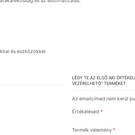
iatakarékosság és az automatizálás.
okkal és eszközökkel
LÉGY TE AZ ELSŐ AKI ÉRTÉKE
VEZÉRELHETŐ” TERMÉKET
Az emailcímed nem kerül pub
Értékelésed
*
Termék vélemény
*