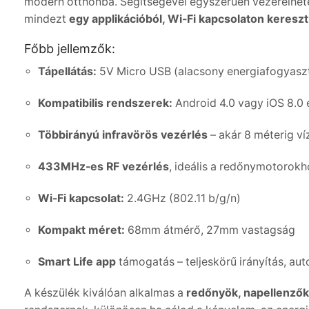
modern otthonba. Segítségével egyszerűen vezérelhete
mindezt
egy applikációból, Wi-Fi kapcsolaton kereszt
Főbb jellemzők:
Tápellátás:
5V Micro USB (alacsony energiafogyasz
Kompatibilis rendszerek:
Android 4.0 vagy iOS 8.0 
Többirányú infravörös vezérlés
– akár 8 méterig ví
433MHz-es RF vezérlés
, ideális a redőnymotorok
Wi-Fi kapcsolat:
2.4GHz (802.11 b/g/n)
Kompakt méret:
68mm átmérő, 27mm vastagság
Smart Life app
támogatás – teljeskörű irányítás, aut
A készülék kiválóan alkalmas a
redőnyök, napellenzők