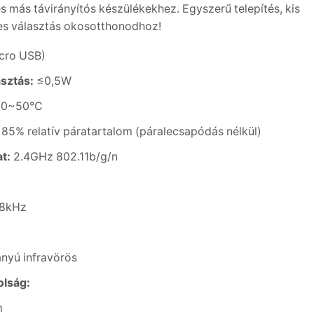
 más távirányítós készülékekhez. Egyszerű telepítés, kis
tes választás okosotthonodhoz!
cro USB)
sztás:
≤0,5W
0~50℃
85% relatív páratartalom (páralecsapódás nélkül)
t:
2.4GHz 802.11b/g/n
8kHz
nyú infravörös
olság:
m