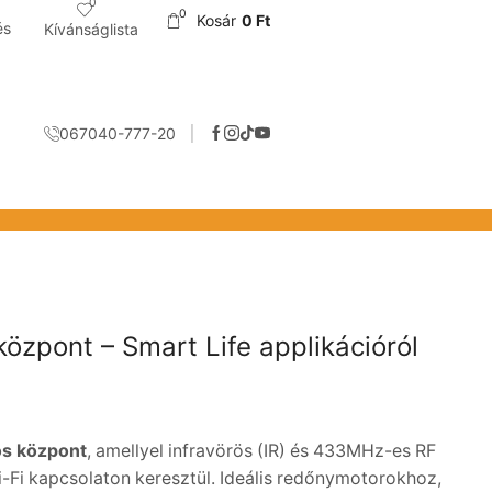
0
0
Kosár
0
Ft
és
Kívánságlista
067040-777-20
özpont – Smart Life applikációról
os központ
, amellyel infravörös (IR) és 433MHz-es RF
-Fi kapcsolaton keresztül. Ideális redőnymotorokhoz,