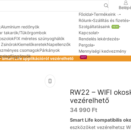
Belép
Search
input
Főoldal
Termékeink
Rólunk
Szállítás és fizetés
Szolgáltatásaink
k
Alumínium redőnyök
NEW
ar takarók/Tükörgombok
Kapcsolat
oszolok
FIX méretes szúnyoghálók
Rendelés lekérdezés
/ Zsinórok
Kiemelőkeretek
Napellenzők
Pergola
dvezményes csomagok
Párkányok
Mennyiségi kedvezmény
zalagfüggönyök
HOT
Smart Life applikációról vezérelhető
RW22 – WIFI okosk
vezérelhető
34 990
Ft
Smart Life kompatibilis ok
eszközöket vezérelhetsz Wi