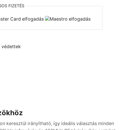
GOS
FIZETÉS
n
védettek
özökhöz
n keresztül irányítható, így ideális választás minden