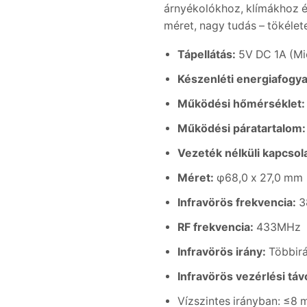
árnyékolókhoz, klímákhoz és
méret, nagy tudás – tökéle
Tápellátás:
5V DC 1A (Mi
Készenléti energiafogya
Működési hőmérséklet:
Működési páratartalom:
Vezeték nélküli kapcsola
Méret:
φ68,0 x 27,0 mm
Infravörös frekvencia:
3
RF frekvencia:
433MHz
Infravörös irány:
Többirá
Infravörös vezérlési táv
Vízszintes irányban: ≤8 