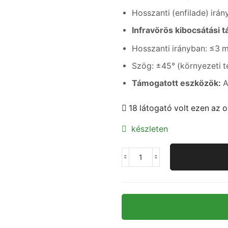
Hosszanti (enfilade) irá
Infravörös kibocsátási t
Hosszanti irányban: ≤3 
Szög: ±45° (környezeti 
Támogatott eszközök:
A
18 látogató volt ezen az o
készleten
RW22
-
WIFI
okosközpont
-
Smart
Life