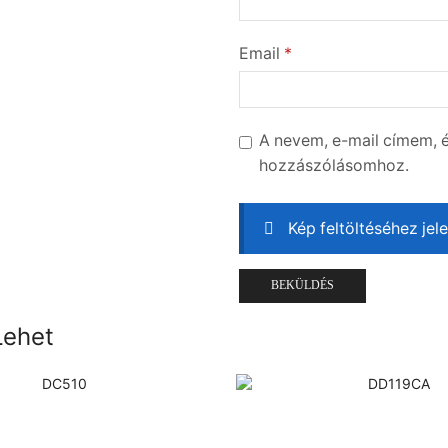
Email
*
A nevem, e-mail címem,
hozzászólásomhoz.
Kép feltöltéséhez jel
Lehet