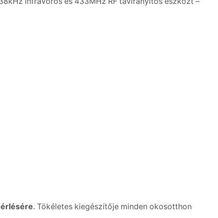
 38kHz infravörös és 433MHz RF távirányítós eszközt –
zérlésére
. Tökéletes kiegészítője minden okosotthon