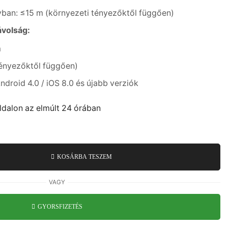
nyban: ≤15 m (környezeti tényezőktől függően)
ávolság:
m
tényezőktől függően)
ndroid 4.0 / iOS 8.0 és újabb verziók
ldalon az elmúlt 24 órában
KOSÁRBA TESZEM
VAGY
GYORSFIZETÉS