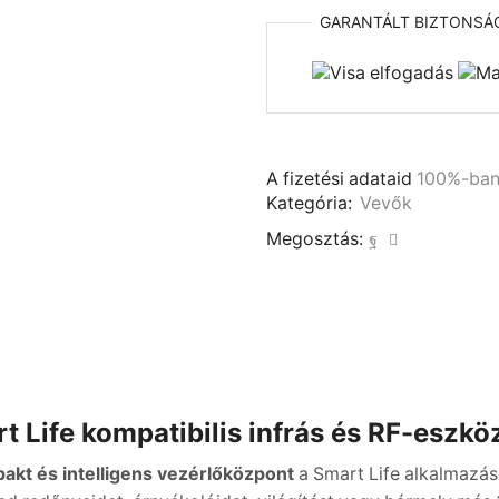
applikációról
GARANTÁLT
BIZTONSÁ
vezérelhető
mennyiség
A fizetési adataid
100%-ba
Kategória:
Vevők
Megosztás:
t Life kompatibilis infrás és RF-eszk
akt és intelligens vezérlőközpont
a Smart Life alkalmazáso