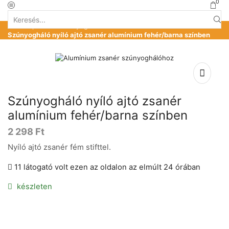
0
Search
Kezdőlap
»
Üzlet
»
Szúnyogháló alkatrészek
»
input
Szúnyogháló nyíló ajtó zsanér alumínium fehér/barna színben
Szúnyogháló nyíló ajtó zsanér
alumínium fehér/barna színben
2 298
Ft
Nyíló ajtó zsanér fém stifttel.
11 látogató volt ezen az oldalon az elmúlt 24 órában
készleten