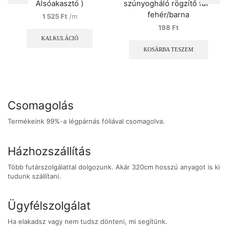
Alsóakasztó )
szúnyogháló rögzítő fül –
fehér/barna
1 525
Ft
/m
Ennek
198
Ft
a
KALKULÁCIÓ
terméknek
KOSÁRBA TESZEM
több
variációja
van.
A
változatok
Csomagolás
a
termékoldalon
Termékeink 99%-a légpárnás fóliával csomagolva.
választhatók
ki
Házhozszállítás
Több futárszolgálattal dolgozunk. Akár 320cm hosszú anyagot is ki
tudunk szállítani.
Ügyfélszolgálat
Ha elakadsz vagy nem tudsz dönteni, mi segítünk.