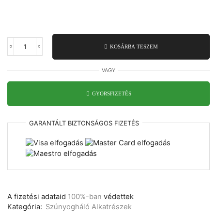
KOSÁRBA TESZEM
Szúnyogháló
nyíló
ajtó
VAGY
zsanér
alumínium
fehér/barna
GYORSFIZETÉS
színben
mennyiség
GARANTÁLT
BIZTONSÁGOS
FIZETÉS
A fizetési adataid
100%-ban
védettek
Kategória:
Szúnyogháló Alkatrészek