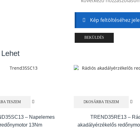
következő hozzászóláso
Kép feltöltéséhez jel
 Lehet
BA TESZEM
KOSÁRBA TESZEM
D35SC13 – Napelemes
TREND35RE13 – Rád
redőnymotor 13Nm
akadályérzékelős redőnym