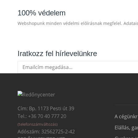
100% védelem
Webshopunk minden védelmi előírásnak megfelel. Adatai
Iratkozz fel hírlevelünkre
Cím: Bp. 1173 Pesti út 39
Tel.: +36 70 40 777 20
A cégünk
(telefonszámváltozás)
Elállás, g
Adószám: 32562725-2-42