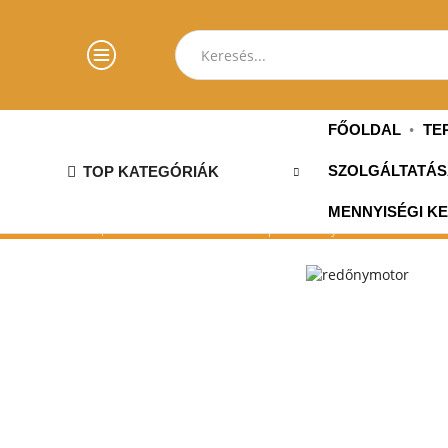
FŐOLDAL
TE
TOP KATEGÓRIÁK
SZOLGÁLTATÁS
MENNYISÉGI K
»
»
»
»
Kezdőlap
TREND45S
Üzlet
Motorok
Trendline típusú redőnymotorok