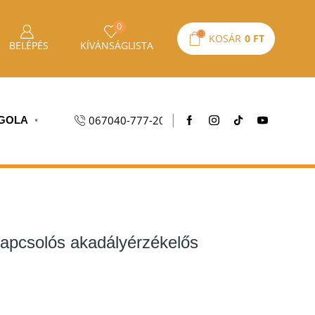
0
0
KOSÁR
0
FT
BELÉPÉS
KÍVÁNSÁGLISTA
067040-777-20
GOLA
csolós akadályérzékelős