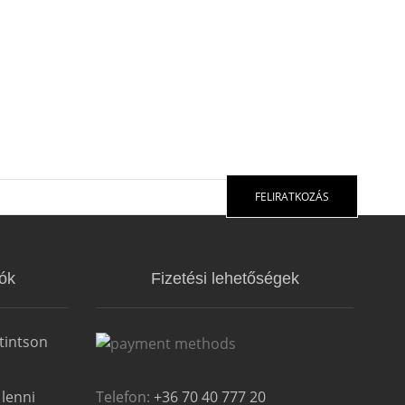
FELIRATKOZÁS
ók
Fizetési lehetőségek
tintson
Telefon:
+36 70 40 777 20
 lenni