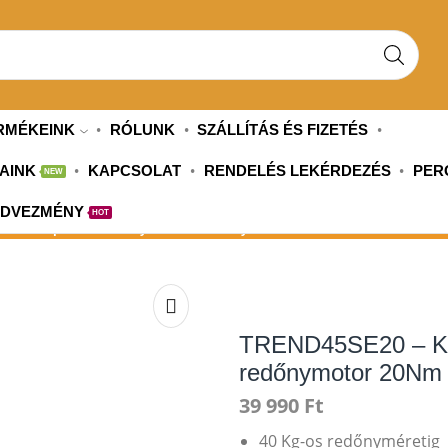
SEARCH
INPUT
RMÉKEINK
RÓLUNK
SZÁLLÍTÁS ÉS FIZETÉS
AINK
KAPCSOLAT
RENDELÉS LEKÉRDEZÉS
PER
NEW
EDVEZMÉNY
HOT
E20 – Kapcsolós akadályérzékelős redőnymotor 20Nm
TREND45SE20 – Kap
redőnymotor 20Nm
39 990
Ft
40 Kg-os redőnyméretig