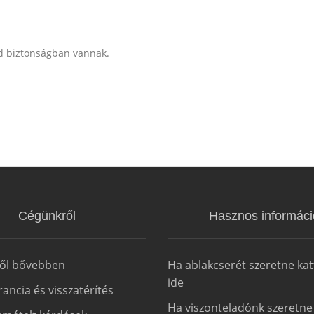
d biztonságban vannak.
Cégünkről
Hasznos informáci
ről bővebben
Ha ablakcserét szeretne kat
ide
arancia és visszatérítés
Ha viszonteladónk szeretne