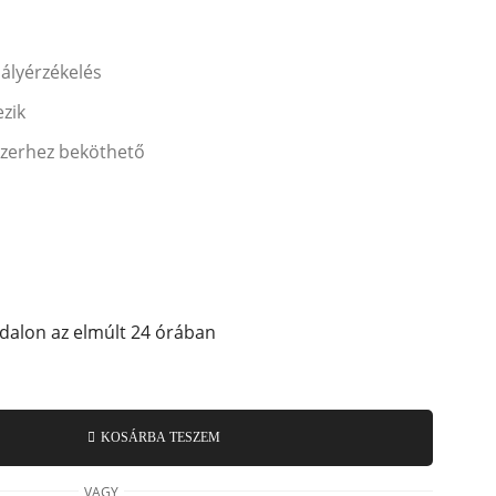
ályérzékelés
ezik
zerhez beköthető
ldalon az elmúlt 24 órában
KOSÁRBA TESZEM
VAGY