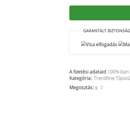
akadályérzékelős
redőnymotor
20Nm
mennyiség
GARANTÁLT
BIZTONSÁ
A fizetési adataid
100%-ban
Kategória:
Trendline Típu
Megosztás: