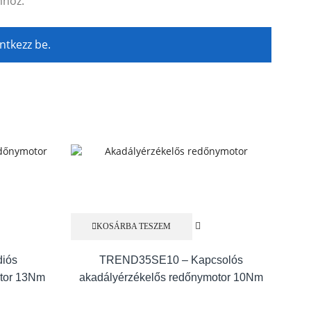
mhoz.
entkezz be.
KOSÁRBA TESZEM
iós
TREND35SE10 – Kapcsolós
Tr
otor 13Nm
akadályérzékelős redőnymotor 10Nm