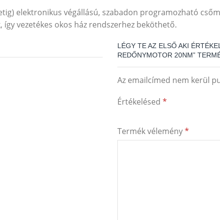
ig) elektronikus végállású, szabadon programozható csőm
k, így vezetékes okos ház rendszerhez beköthető.
LÉGY TE AZ ELSŐ AKI ÉRTÉK
REDŐNYMOTOR 20NM” TERM
Az emailcímed nem kerül pu
Értékelésed
*
Termék vélemény
*