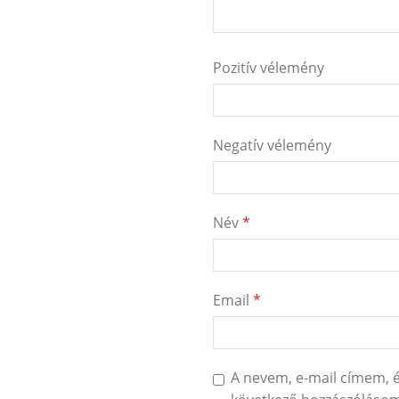
Pozitív vélemény
Negatív vélemény
Név
*
Email
*
A nevem, e-mail címem,