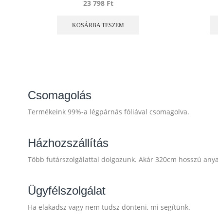
23 798
Ft
KOSÁRBA TESZEM
Csomagolás
Termékeink 99%-a légpárnás fóliával csomagolva.
Házhozszállítás
Több futárszolgálattal dolgozunk. Akár 320cm hosszú anyago
Ügyfélszolgálat
Ha elakadsz vagy nem tudsz dönteni, mi segítünk.