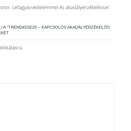
otor. Lefagyásvédelemmel és akadályérzékeléssel
ELI A “TREND45SE20 – KAPCSOLÓS AKADÁLYÉRZÉKELŐS
ÉKET
blikálásra.