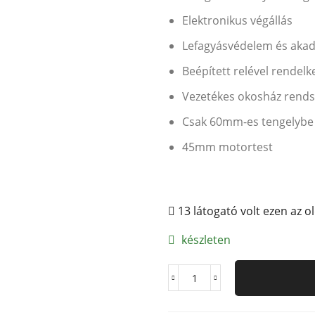
Elektronikus végállás
Lefagyásvédelem és akad
Beépített relével rendelk
Vezetékes okosház rends
Csak 60mm-es tengelybe
45mm motortest
13 látogató volt ezen az o
készleten
TREND45SE20
-
Kapcsolós