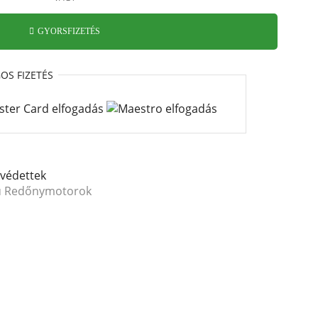
GYORSFIZETÉS
GOS
FIZETÉS
védettek
sú Redőnymotorok