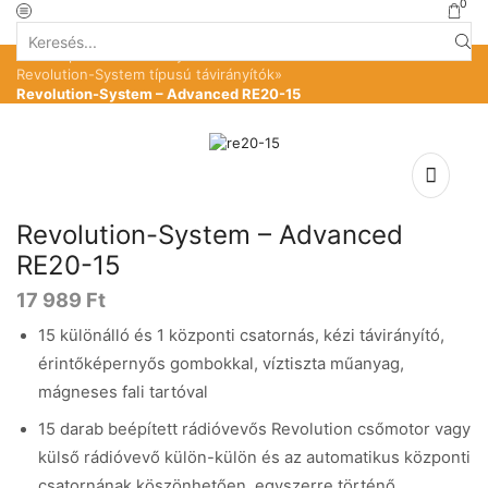
0
Search
Kezdőlap
»
Üzlet
»
Távirányítók motorokhoz
»
input
Revolution-System típusú távirányítók
»
Revolution-System – Advanced RE20-15
Revolution-System – Advanced
RE20-15
17 989
Ft
15 különálló és 1 központi csatornás, kézi távirányító,
érintőképernyős gombokkal, víztiszta műanyag,
mágneses fali tartóval
15 darab beépített rádióvevős Revolution csőmotor vagy
külső rádióvevő külön-külön és az automatikus központi
csatornának köszönhetően, egyszerre történő