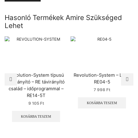
Hasonló Termékek Amire Szükséged
Lehet
Revolution-System típusú
Revolution-System – Light
távirányító – RE távirányító
RE04-5
család – időprogrammal –
7 998
Ft
RE14-5T
9 105
Ft
KOSÁRBA TESZEM
KOSÁRBA TESZEM