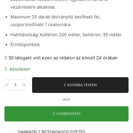
vezérlésére alkalmas
Maximum 20 darab távirányító tanítható fel,
csoportosítható 1 csatornára
Hatótávolság: kültéren 200 méter, beltéren: 35 méter
Érintőgombok
30 látogató volt ezen az oldalon az elmúlt 24 órában
készleten
KOSÁRBA TESZEM
Revolution-
System
-
VAGY
Advanced
RE20-
15
GYORSFIZETÉS
mennyiség
GARANTÁLT
BIZTONSÁGOS
FIZETÉS