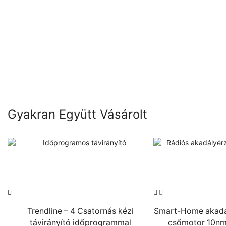
Gyakran Együtt Vásárolt
Trendline – 4 Csatornás kézi
Smart-Home akadál
távirányító időprogrammal
csőmotor 10nm