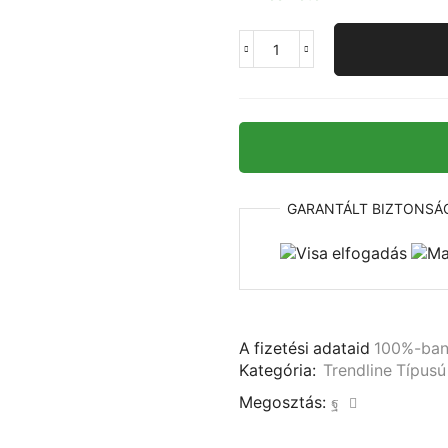
Trendline
-
4
Csatornás
kézi
távirányító
időprogrammal
mennyiség
GARANTÁLT
BIZTONSÁ
A fizetési adataid
100%-ba
Kategória:
Trendline Típusú
Megosztás: