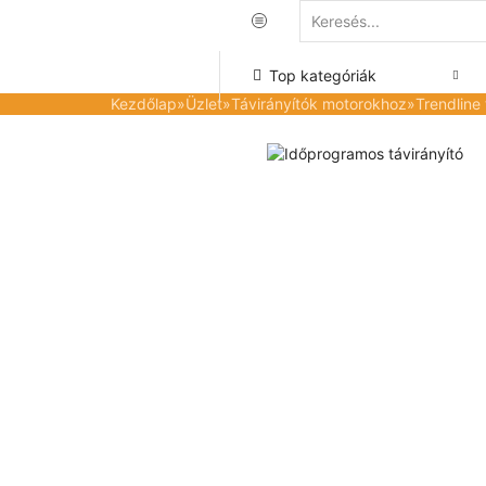
Top kategóriák
Kezdőlap
»
Üzlet
»
Távirányítók motorokhoz
»
Trendline 