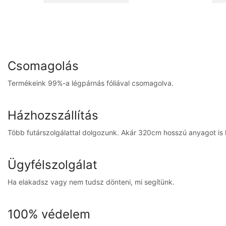
Csomagolás
Termékeink 99%-a légpárnás fóliával csomagolva.
Házhozszállítás
Több futárszolgálattal dolgozunk. Akár 320cm hosszú anyagot is ki
Ügyfélszolgálat
Ha elakadsz vagy nem tudsz dönteni, mi segítünk.
100% védelem