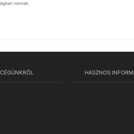
ságban vannak.
CÉGÜNKRŐL
HASZNOS INFORM
 bővebben
Ha ablakcserét szeretne kat
ncia és visszatérítés
Ha viszonteladónk szeretne
kattintson ide
telt kérdések
Egyéb szerelési útmutatók
rződési feltételek
Hibás/sérült termék jelenté