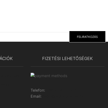
FELIRATKOZÁS
ÁCIÓK
FIZETÉSI LEHETŐSÉGEK
tintson ide
 lenni
Telefon:
+36 70 40 777 20
Email:
hello@redonycenter.hu
se