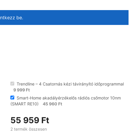
entkezz be.
Trendline – 4 Csatornás kézi távirányító időprogrammal
9 999
Ft
Smart-Home akadályérzékelős rádiós csőmotor 10nm
(SMART RE10)
45 960
Ft
55 959
Ft
2 termék összesen