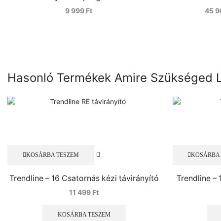
9 999
Ft
45 
Hasonló Termékek Amire Szükséged 
KOSÁRBA TESZEM
KOSÁRBA
Trendline – 16 Csatornás kézi távirányító
Trendline – 
11 499
Ft
KOSÁRBA TESZEM