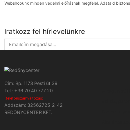
Webshopunk minden védelmi előírásnak megfelel. Adataid bizton
Iratkozz fel hírlevelünkre
Cím: Bp. 1173 Pesti út 39
Tel.: +36 70 40 777 20
A cégünkről
(telefonszámváltozás)
Elállás, gara
Adószám: 32562725-2-42
Gyakran ismé
REDŐNYCENTER KFT.
Általános sze