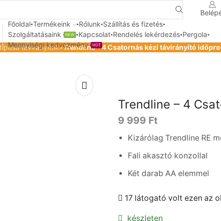
Belép
Search
input
Főoldal
Termékeink
Rólunk
Szállítás és fizetés
Szolgáltatásaink
Kapcsolat
Rendelés lekérdezés
Pergola
NEW
Mennyiségi kedvezmény
HOT
típusú távirányítók
»
Trendline – 4 Csatornás kézi távirányító időp
Trendline – 4 Csa
9 999
Ft
Kizárólag Trendline RE 
Fali akasztó konzollal
Két darab AA elemmel
17 látogató volt ezen az o
készleten