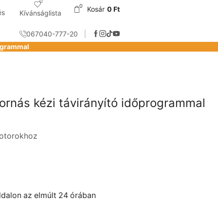
0
0
Kosár
0
Ft
és
Kívánságlista
067040-777-20
rogrammal
tornás kézi távirányító időprogrammal
motorokhoz
ldalon az elmúlt 24 órában