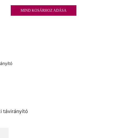
MIND KOSÁRHOZ ADÁSA
i távirányító