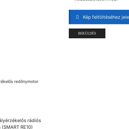
Kép feltöltéséhez jel
yérzékelős rádiós
 (SMART RE10)